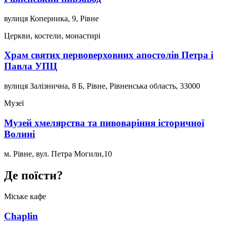
вулиця Коперника, 9, Рівне
Церкви, костели, монастирі
Храм святих первоверховних апостолів Петра і
Павла УПЦ
вулиця Залізнична, 8 Б, Рівне, Рівненська область, 33000
Музеї
Музей хмелярства та пивоваріння історичної
Волині
м. Рівне, вул. Петра Могили,10
Де поїсти?
Міське кафе
Chaplin