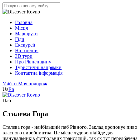
Головна
Місця
Маршрути
Гіди
Екскурсії
Натхнення
3D тури
Про Рівненщину
Туристичні напрямки
Контактна інформація
Увійти
Моя подорож
Ua
En
Паб
Сталева Гора
Сталева гора - найбільший паб Рівного. Заклад пропонує пиво
власного виробництва. Це місце чудово підійде для
шанувальників футбольних трансляцій, так як тут передбачена