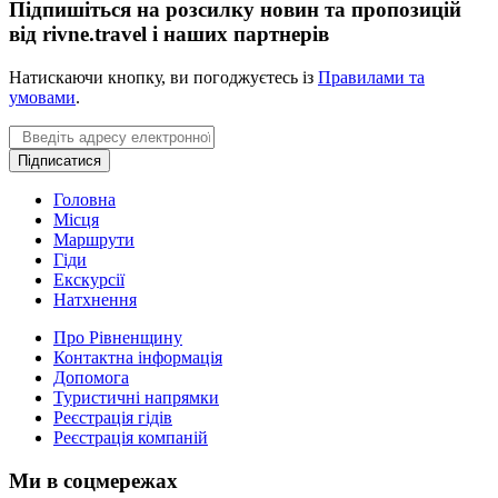
Підпишіться на розсилку новин та пропозицій
від rivne.travel і наших партнерів
Натискаючи кнопку, ви погоджуєтесь із
Правилами та
умовами
.
Email
Підписатися
Головна
Місця
Маршрути
Гіди
Екскурсії
Натхнення
Про Рівненщину
Контактна інформація
Допомога
Туристичні напрямки
Реєстрація гідів
Реєстрація компаній
Ми в соцмережах