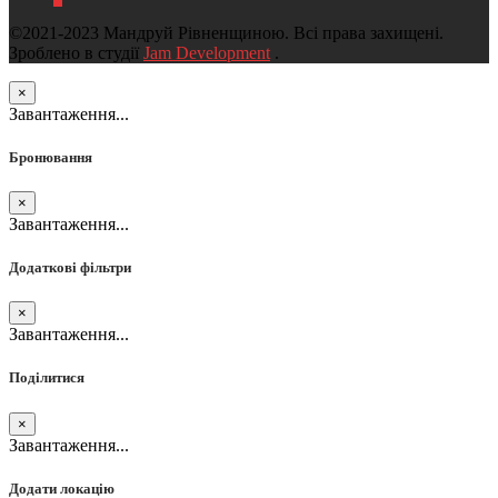
©2021-2023 Мандруй Рівненщиною. Всі права захищені.
Зроблено в студії
Jam Development
.
×
Завантаження...
Бронювання
×
Завантаження...
Додаткові фільтри
×
Завантаження...
Поділитися
×
Завантаження...
Додати локацію