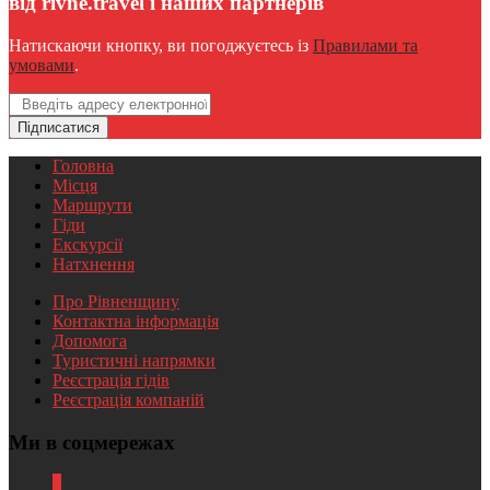
від rivne.travel і наших партнерів
Натискаючи кнопку, ви погоджуєтесь із
Правилами та
умовами
.
Email
Підписатися
Головна
Місця
Маршрути
Гіди
Екскурсії
Натхнення
Про Рівненщину
Контактна інформація
Допомога
Туристичні напрямки
Реєстрація гідів
Реєстрація компаній
Ми в соцмережах