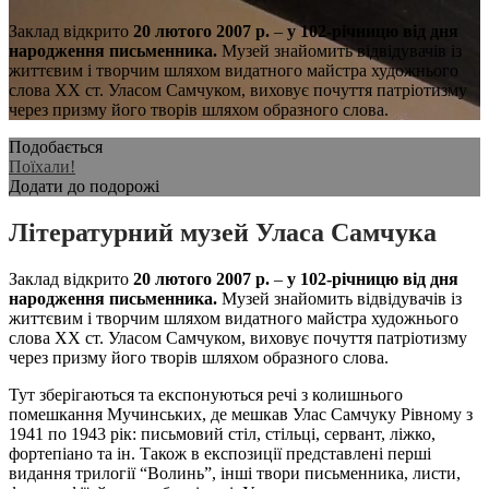
Заклад відкрито
20 лютого 2007 р.
–
у 102-річницю від дня
народження письменника.
Музей знайомить відвідувачів із
життєвим і творчим шляхом видатного майстра художнього
слова ХХ ст. Уласом Самчуком, виховує почуття патріотизму
через призму його творів шляхом образного слова.
Подобається
Поїхали!
Додати до подорожі
Літературний музей Уласа Самчука
Заклад відкрито
20 лютого 2007 р.
–
у 102-річницю від дня
народження письменника.
Музей знайомить відвідувачів із
життєвим і творчим шляхом видатного майстра художнього
слова ХХ ст. Уласом Самчуком, виховує почуття патріотизму
через призму його творів шляхом образного слова.
Тут зберігаються та експонуються речі з колишнього
помешкання Мучинських, де мешкав Улас Самчуку Рівному з
1941 по 1943 рік:
письмовий стіл, стільці, сервант, ліжко,
фортепіано та ін. Також в експозиції представлені перші
видання трилогії “Волинь”, інші твори письменника, листи,