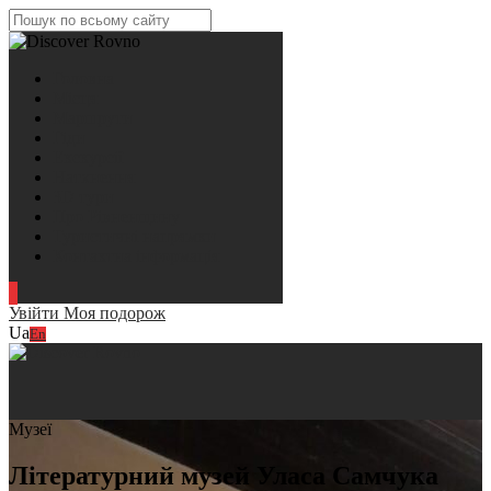
Головна
Місця
Маршрути
Гіди
Екскурсії
Натхнення
3D тури
Про Рівненщину
Туристичні напрямки
Контактна інформація
Увійти
Моя подорож
Ua
En
Музеї
Літературний музей Уласа Самчука