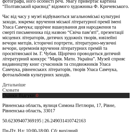
фотографії, його особисті речі. Увагу привертає картина
“Полтавський краєвид” відомого художника Ф. Кричевського.
Час від часу у музеї відбуваються загальноміські культурні
заходи, зокрема: вручення міської літературної премії імені
Уласа Самчука; щорічне вшанування дня народження та
смерті письменника під назвою “Свіча пам’яті”, презентації
місцевих літераторів, дитячих художніх творів, ювілейні
вечори митців, історичні портрети, літературно-музичні
вечори, церемонія вручення літературних премій та
просвітянської ім. Г. Чубая. Щорічно проводиться дитячий
літературний конкурс “Марія. Мати. Україна”. Музей сприяє
видавництву книг сучасників та сподвижників Уласа
Самчука, рівненських літераторів, творів Уласа Самчука,
фотоальбомів культурних заходів.
Детальніше
Сховати
Оцінки
Відгуки
0
Рівненська область, вулиця Симона Петлюри, 17, Рівне,
Рівненська область, 33017
50.62309407369195 | 26.249031410742163
Пн-Пт, Нд: 10:00-18:00, Сб: вихідний