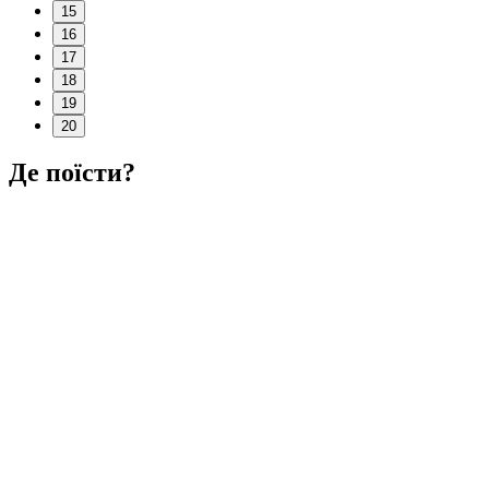
15
16
17
18
19
20
Де поїсти?