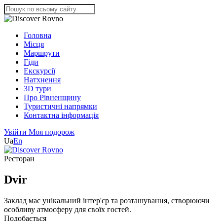
Головна
Місця
Маршрути
Гіди
Екскурсії
Натхнення
3D тури
Про Рівненщину
Туристичні напрямки
Контактна інформація
Увійти
Моя подорож
Ua
En
Ресторан
Dvir
Заклад має унікальний інтер'єр та розташування, створюючи
особливу атмосферу для своїх гостей.
Подобається