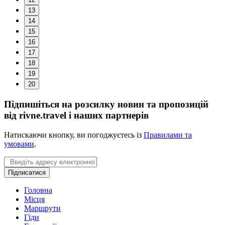
13
14
15
16
17
18
19
20
Підпишіться на розсилку новин та пропозицій
від rivne.travel і наших партнерів
Натискаючи кнопку, ви погоджуєтесь із
Правилами та
умовами
.
Email
Підписатися
Головна
Місця
Маршрути
Гіди