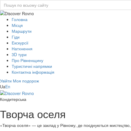
Головна
Місця
Маршрути
Гіди
Екскурсії
Натхнення
3D тури
Про Рівненщину
Туристичні напрямки
Контактна інформація
Увійти
Моя подорож
Ua
En
Кондитерська
Творча оселя
«Творча оселя» — це заклад у Рівному, де поєднуються мистецтво