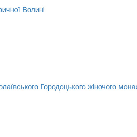
ричної Волині
колаївського Городоцького жіночого мон