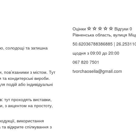
Оцінки
Відгуки
0
Рівненська область, вулиця Міцк
50.62036788386885 | 26.25311
во, солодощі та затишна
щодня з 09:00 до 20:00
067 820 7501
tvorchaoselia@gmail.com
, пов’язаними з містом. Тут
и та кондитерські вироби.
я подій або індивідуальні
: тут проходять виставки,
и, з акцентом на простоту,
родукції, використання
та відкрите спілкування з