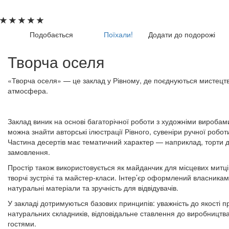
Подобається
Поїхали!
Додати до подорожі
Творча оселя
«Творча оселя» — це заклад у Рівному, де поєднуються мистецт
атмосфера.
Заклад виник на основі багаторічної роботи з художніми виробами
можна знайти авторські ілюстрації Рівного, сувеніри ручної робот
Частина десертів має тематичний характер — наприклад, торти дл
замовлення.
Простір також використовується як майданчик для місцевих митців
творчі зустрічі та майстер-класи. Інтер’єр оформлений власникам
натуральні матеріали та зручність для відвідувачів.
У закладі дотримуються базових принципів: уважність до якості п
натуральних складників, відповідальне ставлення до виробництва 
гостями.