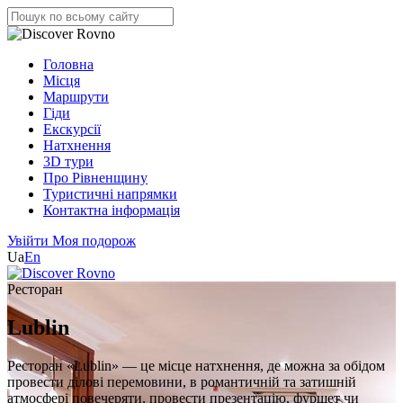
Головна
Місця
Маршрути
Гіди
Екскурсії
Натхнення
3D тури
Про Рівненщину
Туристичні напрямки
Контактна інформація
Увійти
Моя подорож
Ua
En
Ресторан
Lublin
Ресторан «Lublin» — це місце натхнення, де можна за обідом
провести ділові перемовини, в романтичній та затишній
атмосфері повечеряти, провести презентацію, фуршет чи