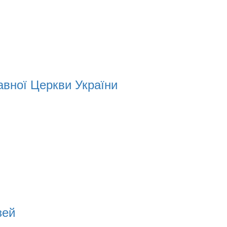
вної Церкви України
зей