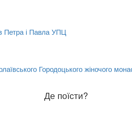
в Петра і Павла УПЦ
колаївського Городоцького жіночого мон
Де поїсти?