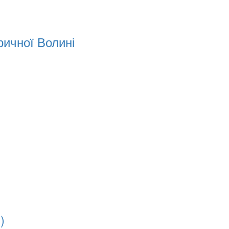
ричної Волині
)