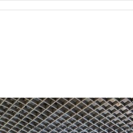
ську страву від "Nеw York Strееt Pizza", зроблену за спеціальним р