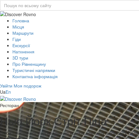
Головна
Місця
Маршрути
Гіди
Екскурсії
Натхнення
3D тури
Про Рівненщину
Туристичні напрямки
Контактна інформація
Увійти
Моя подорож
Ua
En
Ресторан
Нью Йорк Стріт Піца
Любителі смачної піци неодмінно оцінять апетитну й соковиту італій