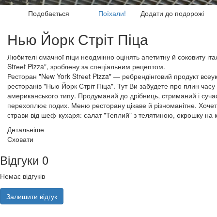
Подобається
Поїхали!
Додати до подорожі
Нью Йорк Стріт Піца
Любителі смачної піци неодмінно оцінять апетитну й соковиту італ
Strееt Pizza", зроблену за спеціальним рецептом.
Ресторан "Nеw York Strееt Pizza" — ребрендінговий продукт всеук
ресторанів "Нью Йорк Стріт Піца". Тут Ви забудете про плин часу 
американського типу. Продуманий до дрібниць, стриманий і суча
перехоплює подих. Меню ресторану цікаве й різноманітне. Хочет
страви від шеф-кухаря: салат "Теплий" з телятиною, окрошку на ке
Детальніше
Сховати
Відгуки
0
Немає відгуків
Залишити відгук