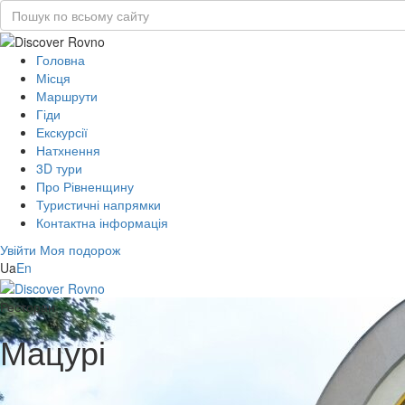
Головна
Місця
Маршрути
Гіди
Екскурсії
Натхнення
3D тури
Про Рівненщину
Туристичні напрямки
Контактна інформація
Увійти
Моя подорож
Ua
En
Ресторан
Мацурі