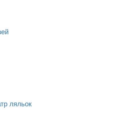
зей
атр ляльок