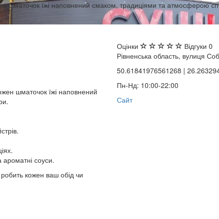
жен шматочок їжі наповнений смаком, традиціями та атмосферою спр
Оцінки
Відгуки
0
Рівненська область, вулиця Соб
50.61841976561268 | 26.2632
Пн-Нд: 10:00-22:00
кожен шматочок їжі наповнений
Сайт
ри.
стрів.
іях.
а ароматні соуси.
 робить кожен ваш обід чи