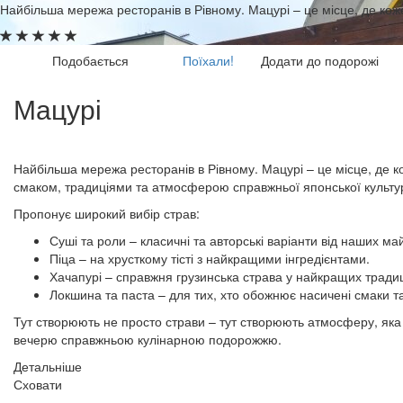
Найбільша мережа ресторанів в Рівному. Мацурі – це місце, де ко
Подобається
Поїхали!
Додати до подорожі
Мацурі
Найбільша мережа ресторанів в Рівному. Мацурі – це місце, де 
смаком, традиціями та атмосферою справжньої японської культу
Пропонує широкий вибір страв:
Суші та роли – класичні та авторські варіанти від наших май
Піца – на хрусткому тісті з найкращими інгредієнтами.
Хачапурі – справжня грузинська страва у найкращих традиц
Локшина та паста – для тих, хто обожнює насичені смаки т
Тут створюють не просто страви – тут створюють атмосферу, яка
вечерю справжньою кулінарною подорожжю.
Детальніше
Сховати