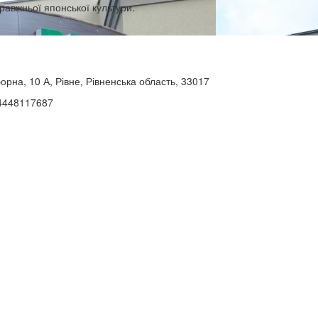
авжньої японської культури.
орна, 10 А, Рівне, Рівненська область, 33017
94448117687