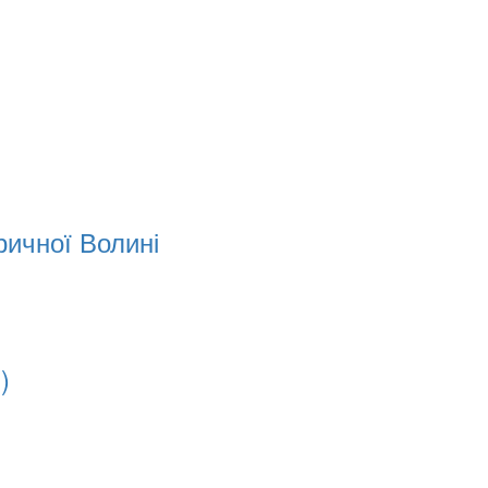
ричної Волині
)