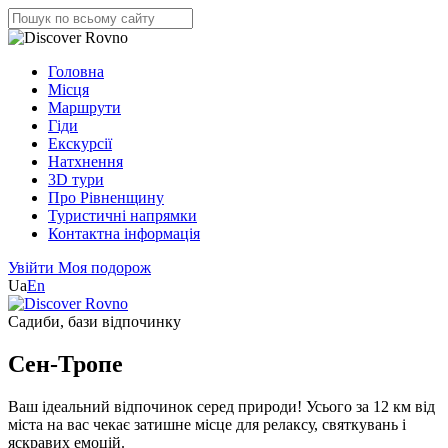
Головна
Місця
Маршрути
Гіди
Екскурсії
Натхнення
3D тури
Про Рівненщину
Туристичні напрямки
Контактна інформація
Увійти
Моя подорож
Ua
En
Садиби, бази відпочинку
Сен-Тропе
Ваш ідеальний відпочинок серед природи! Усього за 12 км від
міста на вас чекає затишне місце для релаксу, святкувань і
яскравих емоцій.