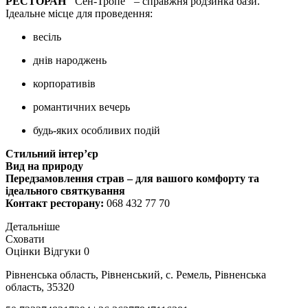
РЕСТОРАН "
Сен-Тропе
"
– cправжня родзинка бази.
Ідеальне місце для проведення:
весіль
днів народжень
корпоративів
романтичних вечерь
будь-яких особливих подій
Стильний інтер’єр
Вид на природу
Передзамовлення страв – для вашого комфорту та
ідеального святкування
Контакт ресторану:
068 432 77 70
Детальніше
Сховати
Оцінки
Відгуки
0
Рівненська область, Рівненський, с. Ремель, Рівненська
область, 35320