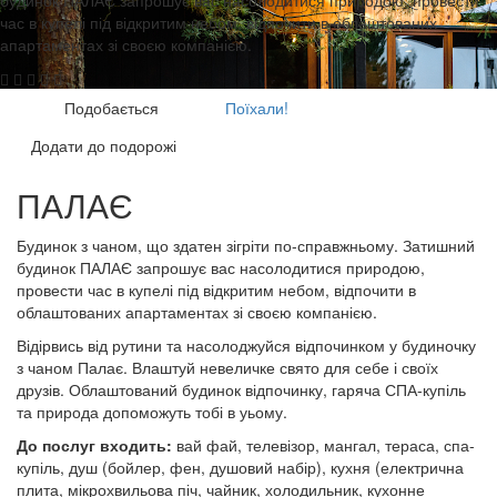
час в купелі під відкритим небом, відпочити в облаштованих
апартаментах зі своєю компанією.
Подобається
Поїхали!
Додати до подорожі
ПАЛАЄ
Будинок з чаном, що здатен зігріти по-справжньому. Затишний
будинок ПАЛАЄ запрошує вас насолодитися природою,
провести час в купелі під відкритим небом, відпочити в
облаштованих апартаментах зі своєю компанією.
Відірвись від рутини та насолоджуйся відпочинком у будиночку
з чаном Палає. Влаштуй невеличке свято для себе і своїх
друзів. Облаштований будинок відпочинку, гаряча СПА-купіль
та природа допоможуть тобі в уьому.
До послуг входить:
вай фай, телевізор, мангал, тераса, спа-
купіль, душ (бойлер, фен, душовий набір), кухня (електрична
плита, мікрохвильова піч, чайник, холодильник, кухонне