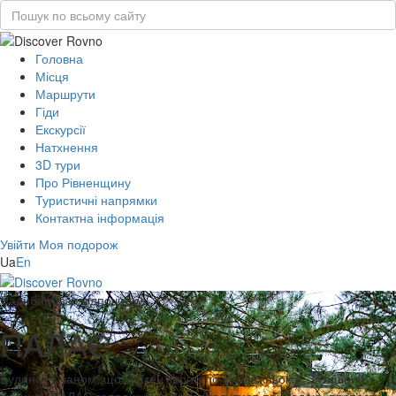
Головна
Місця
Маршрути
Гіди
Екскурсії
Натхнення
3D тури
Про Рівненщину
Туристичні напрямки
Контактна інформація
Увійти
Моя подорож
Ua
En
Садиби, бази відпочинку
ПАЛАЄ
Будинок з чаном, що здатен зігріти по-справжньому. Затишний
будинок ПАЛАЄ запрошує вас насолодитися природою, провести