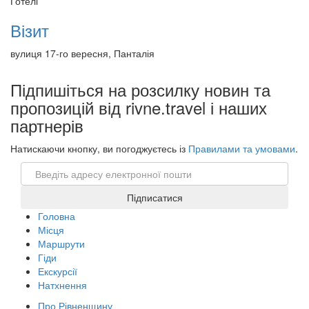
Готелі
Візит
вулиця 17-го вересня, Панталія
Підпишіться на розсилку новин та
пропозицій від rivne.travel і наших
партнерів
Натискаючи кнопку, ви погоджуєтесь із
Правилами та умовами
.
Email
Підписатися
Головна
Місця
Маршрути
Гіди
Екскурсії
Натхнення
Про Рівненщину