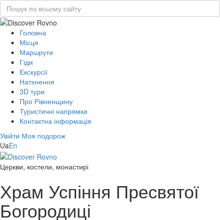
Головна
Місця
Маршрути
Гіди
Екскурсії
Натхнення
3D тури
Про Рівненщину
Туристичні напрямки
Контактна інформація
Увійти
Моя подорож
Ua
En
Церкви, костели, монастирі
Храм Успіння Пресвятої
Богородиці