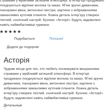
поєднуються відтінки молока та какао. М’які зручні диванчики,
панорамні вікна, витончені люстри, картини з зображеннями
заманливих куточків планети. Кожна деталь інтер’єру створює
теплий, сонячний настрій. Кухнею «Асторії» будуть задоволені
навіть найвибагливіші гурмани.
Подобається
Поїхали!
Додати до подорожі
Асторія
Чудове місце для тих, хто любить посмакувати вишуканими
стравами у мрійливій затишній атмосфері. В інтер’єрі
продумано поєднуються відтінки молока та какао. М’які зручні
диванчики, панорамні вікна, витончені люстри, картини з
зображеннями заманливих куточків планети. Кожна деталь
інтер’єру створює теплий, сонячний настрій. Кухнею «Асторії»
будуть задоволені навіть найвибагливіші гурмани.
Детальніше