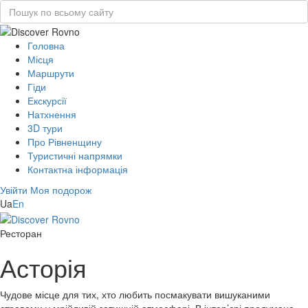
Головна
Місця
Маршрути
Гіди
Екскурсії
Натхнення
3D тури
Про Рівненщину
Туристичні напрямки
Контактна інформація
Увійти
Моя подорож
Ua
En
Ресторан
Асторія
Чудове місце для тих, хто любить посмакувати вишуканими
стравами у мрійливій затишній атмосфері. В інтер’єрі продумано