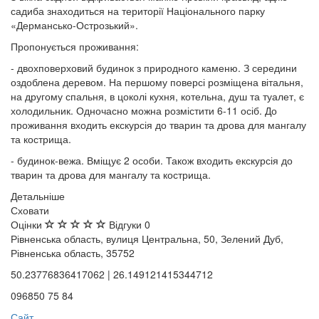
садиба знаходиться на території Національного парку
«Дермансько-Острозький».
Пропонується проживання:
- двохповерховий будинок з природного каменю. З середини
оздоблена деревом. На першому поверсі розміщена вітальня,
на другому спальня, в цоколі кухня, котельна, душ та туалет, є
холодильник. Одночасно можна розмістити 6-11 осіб. До
проживання входить екскурсія до тварин та дрова для мангалу
та кострища.
- будинок-вежа. Вміщує 2 особи. Також входить екскурсія до
тварин та дрова для мангалу та кострища.
Детальніше
Сховати
Оцінки
Відгуки
0
Рівненська область, вулиця Центральна, 50, Зелений Дуб,
Рівненська область, 35752
50.23776836417062 | 26.149121415344712
096850 75 84
Сайт