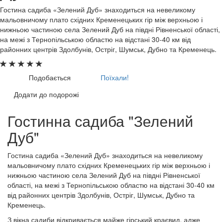
Гостина садиба «Зелений Дуб» знаходиться на невеликому
мальовничому плато східних Кременецьких гір між верхньою і
нижньою частиною села Зелений Дуб на півдні Рівненської області,
на межі з Тернопільською областю на відстані 30-40 км від
районних центрів Здолбунів, Остріг, Шумськ, Дубно та Кременець.
Подобається
Поїхали!
Додати до подорожі
Гостинна садиба "Зелений
Дуб"
Гостина садиба «Зелений Дуб» знаходиться на невеликому
мальовничому плато східних Кременецьких гір між верхньою і
нижньою частиною села Зелений Дуб на півдні Рівненської
області, на межі з Тернопільською областю на відстані 30-40 км
від районних центрів Здолбунів, Остріг, Шумськ, Дубно та
Кременець.
З вікна садиби відкривається майже гірський краєвид, адже