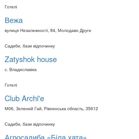
Готелі
Вежа
вулиця Незалежності, 84, Молодаво Друге
Садиби, бази відпочинку
Zatyshok house
с. Владиславіка
Готелі
Club Archi'e
М06, Зелений Гай, Рівненська область, 35612
Садиби, бази відпочинку
Агросадиба «Біла хата»