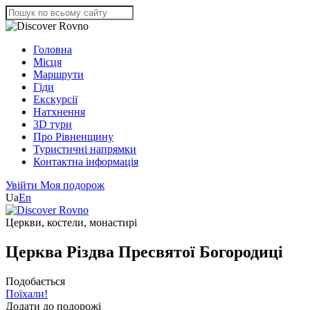
Головна
Місця
Маршрути
Гіди
Екскурсії
Натхнення
3D тури
Про Рівненщину
Туристичні напрямки
Контактна інформація
Увійти
Моя подорож
Ua
En
Церкви, костели, монастирі
Церква Різдва Пресвятої Богородиці
Подобається
Поїхали!
Додати до подорожі