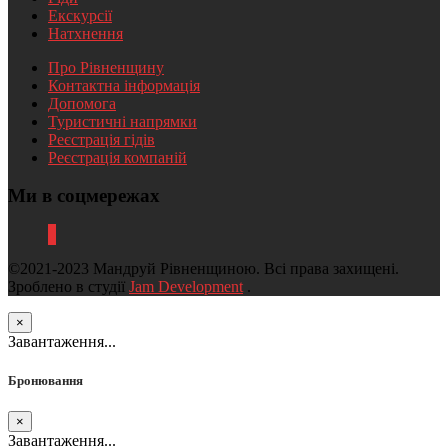
Екскурсії
Натхнення
Про Рівненщину
Контактна інформація
Допомога
Туристичні напрямки
Реєстрація гідів
Реєстрація компаній
Ми в соцмережах
©2021-2023 Мандруй Рівненщиною. Всі права захищені.
Зроблено в студії
Jam Development
.
×
Завантаження...
Бронювання
×
Завантаження...