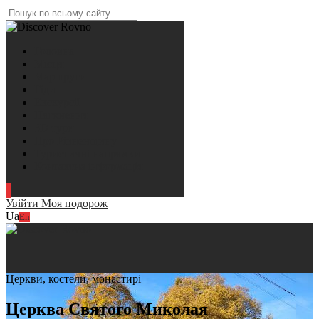
Головна
Місця
Маршрути
Гіди
Екскурсії
Натхнення
3D тури
Про Рівненщину
Туристичні напрямки
Контактна інформація
Увійти
Моя подорож
Ua
En
Церкви, костели, монастирі
Церква Святого Миколая