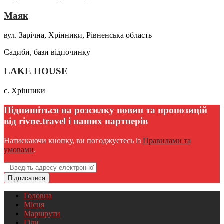
Маяк
вул. Зарічна, Хрінники, Рівненська область
Садиби, бази відпочинку
LAKE HOUSE
с. Хрінники
Підпишіться на розсилку новин та пропозицій
від rivne.travel і наших партнерів
Натискаючи кнопку, ви погоджуєтесь із
Правилами та
умовами
.
Email
Підписатися
Головна
Місця
Маршрути
Гіди