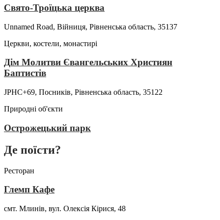
Свято-Троїцька церква
Unnamed Road, Війниця, Рівненська область, 35137
Церкви, костели, монастирі
Дім Молитви Євангельських Християн
Баптистів
JPHC+69, Посників, Рівненська область, 35122
Природні об'єкти
Острожецький парк
Де поїсти?
Ресторан
Глемп Кафе
смт. Млинів, вул. Олексія Кірися, 48