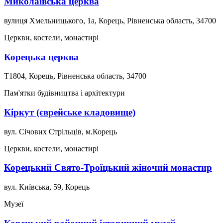
Миколаївська церква
вулиця Хмельницького, 1a, Корець, Рівненська область, 34700
Церкви, костели, монастирі
Корецька церква
Т1804, Корець, Рівненська область, 34700
Пам'ятки будівництва і архітектури
Кіркут (єврейське кладовище)
вул. Січових Стрільців, м.Корець
Церкви, костели, монастирі
Корецький Свято-Троїцький жіночий монастир
вул. Київська, 59, Корець
Музеї