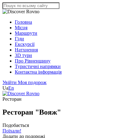
Головна
Місця
Маршрути
Гіди
Екскурсії
Натхнення
3D тури
Про Рівненщину
Туристичні напрямки
Контактна інформація
Увійти
Моя подорож
Ua
En
Ресторан
Ресторан "Вояж"
Подобається
Поїхали!
Додати до подорожі