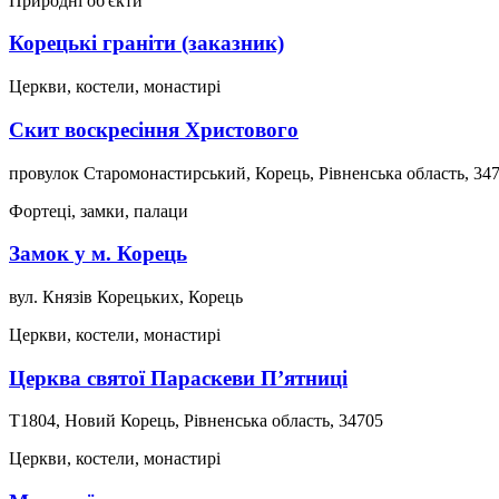
Природні об'єкти
Корецькі граніти (заказник)
Церкви, костели, монастирі
Скит воскресіння Христового
провулок Старомонастирський, Корець, Рівненська область, 34
Фортеці, замки, палаци
Замок у м. Корець
вул. Князів Корецьких, Корець
Церкви, костели, монастирі
Церква святої Параскеви П’ятниці
Т1804, Новий Корець, Рівненська область, 34705
Церкви, костели, монастирі