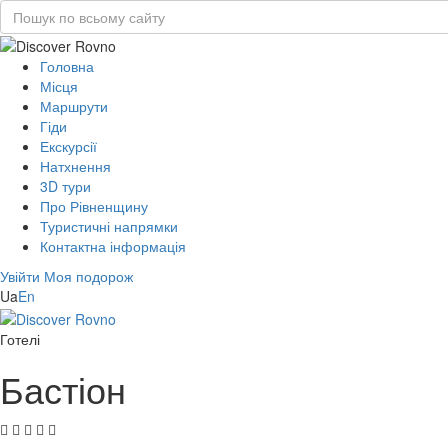
Головна
Місця
Маршрути
Гіди
Екскурсії
Натхнення
3D тури
Про Рівненщину
Туристичні напрямки
Контактна інформація
Увійти
Моя подорож
Ua
En
Готелі
Бастіон