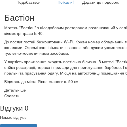
Подобається
Поїхали!
Додати до подорожі
Бастіон
Мотель "Бастіон" з цілодобовим рестораном розташований у селі
кілометрі траси E-40.
До послуг гостей безкоштовний Wi-Fi. Кожен номер обладнаний т
каналами. Окремі ванні кімнати з ванною або душем укомплекто
туалетно-косметичними засобами.
У вартість проживання входить постільна білизна. В мотелі "Баст
стійка реєстрації, тераса і прилади для приготування барбекю. 
пральні та прасування одягу. Місця на автостоянці помешкання 
Відстань до міста Рівне становить 50 км.
Детальніше
Сховати
Відгуки
0
Немає відгуків