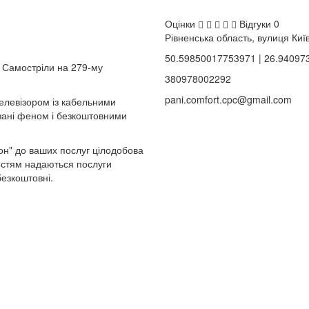
Оцінки
Відгуки
0
Рівненська область, вулиця Киї
50.59850017753971 | 26.9409
 Самостріли на 279-му
380978002292
pani.comfort.cpc@gmail.com
елевізором із кабельними
вані феном і безкоштовними
іон" до ваших послуг цілодобова
Гостям надаються послуги
безкоштовні.