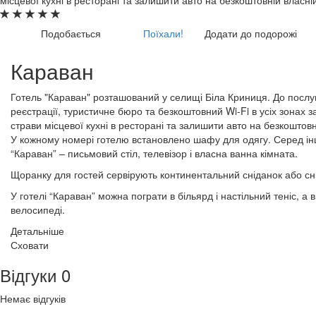
Подобається
Поїхали!
Додати до подорожі
Караван
Готель "Караван" розташований у селищі Біла Криниця. До послуг
реєстрації, туристичне бюро та безкоштовний Wi-Fi в усіх зонах з
страви місцевої кухні в ресторані та залишити авто на безкоштовн
У кожному номері готелю встановлено ​​шафу для одягу. Серед і
“Караван” – письмовий стіл, телевізор і власна ванна кімната.
Щоранку для гостей сервірують континентальний сніданок або сн
У готелі “Караван” можна пограти в більярд і настільний теніс, а 
велосипеді.
Детальніше
Сховати
Відгуки
0
Немає відгуків