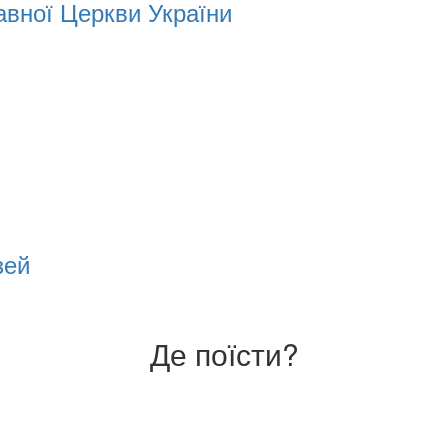
вної Церкви України
зей
Де поїсти?