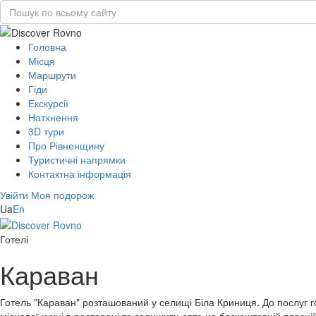
Головна
Місця
Маршрути
Гіди
Екскурсії
Натхнення
3D тури
Про Рівненщину
Туристичні напрямки
Контактна інформація
Увійти
Моя подорож
Ua
En
Готелі
Караван
Готель "Караван" розташований у селищі Біла Криниця. До послуг го
місцевої кухні в ресторані та залишити авто на безкоштовній власні