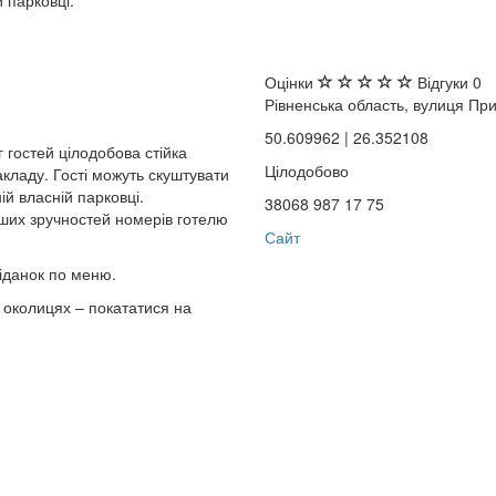
Оцінки
Відгуки
0
Рівненська область, вулиця При
50.609962 | 26.352108
 гостей цілодобова стійка
Цілодобово
акладу. Гості можуть скуштувати
ій власній парковці.
38068 987 17 75
нших зручностей номерів готелю
Сайт
іданок по меню.
в околицях – покататися на