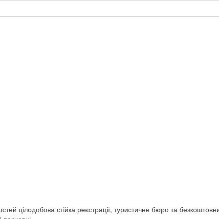
стей цілодобова стійка реєстрації, туристичне бюро та безкоштовний
й парковці.