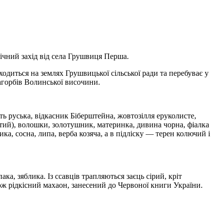
нічний захід від села Грушвиця Перша.
диться на землях Грушвицької сільської ради та перебуває у
агорбів Волинської височини.
ь руська, відкасник Біберштейна, жовтозілля еруколисте,
тий), волошки, золотушник, материнка, дивина чорна, фіалка
а, сосна, липа, верба козяча, а в підліску — терен колючий і
ка, зяблика. Із ссавців трапляються заєць сірий, кріт
кож рідкісний махаон, занесений до Червоної книги України.