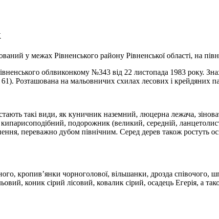
к
ований у межах Рівненського району Рівненської області, на пів
ненського облвиконкому №343 від 22 листопада 1983 року. Знахо
 61). Розташована на мальовничих схилах лесових і крейдяних п
тають такі види, як куничник наземний, люцерна лежача, зіноват
 кипарисоподібний, подорожник (великий, середній, ланцетолис
ення, переважно дубом північним. Серед дерев також ростуть осик
ого, кропив’янки чорноголової, вільшанки, дрозда співочого, шпа
ьовий, коник сірий лісовий, ковалик сірий, осадець Егерія, а та