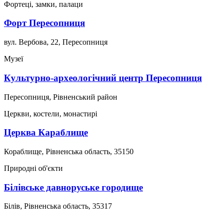
Фортеці, замки, палаци
Форт Пересопниця
вул. Вербова, 22, Пересопниця
Музеї
Культурно-археологічний центр Пересопниця
Пересопниця, Рівненський район
Церкви, костели, монастирі
Церква Караблище
Кораблище, Рівненська область, 35150
Природні об'єкти
Білівське давноруське городище
Білів, Рівненська область, 35317