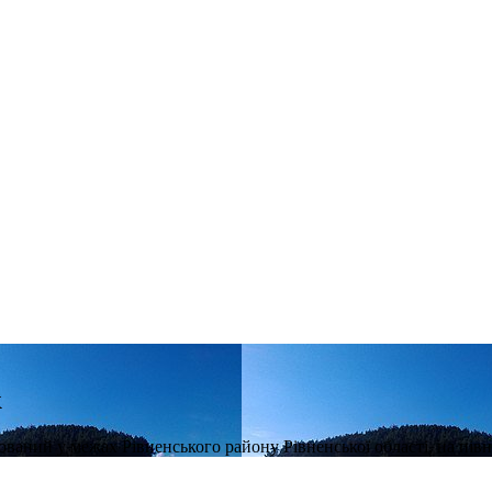
к
ований у межах Рівненського району Рівненської області, на пів