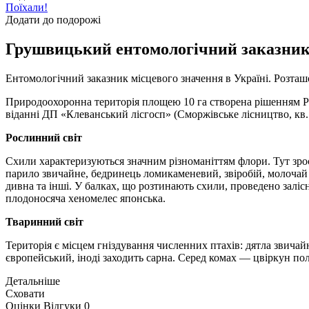
Поїхали!
Додати до подорожі
Грушвицький ентомологічний заказни
Ентомологічний заказник місцевого значення в Україні. Розташ
Природоохоронна територія площею 10 га створена рішенням Рів
віданні ДП «Клеванський лісгосп» (Сморжівське лісництво, кв.
Рослинний світ
Схили характеризуються значним різноманіттям флори. Тут зрос
парило звичайне, бедринець ломикаменевий, звіробій, молочай
дивна та інші. У балках, що розтинають схили, проведено залісн
плодоносяча хеномелес японська.
Тваринний світ
Територія є місцем гніздування численних птахів: дятла звичайн
європейський, іноді заходить сарна. Серед комах — цвіркун пол
Детальніше
Сховати
Оцінки
Відгуки
0