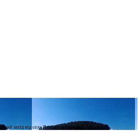
нічний захід від села Грушвиця Перша.