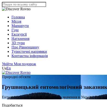
Головна
Місця
Маршрути
Гіди
Екскурсії
Натхнення
3D тури
Про Рівненщину
Туристичні напрямки
Контактна інформація
Увійти
Моя подорож
Ua
En
Природні об'єкти
Грушвицький ентомологічний заказни
Ентомологічний заказник місцевого значення в Україні. Розташ
Подобається