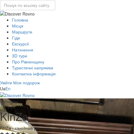
Головна
Місця
Маршрути
Гіди
Екскурсії
Натхнення
3D тури
Про Рівненщину
Туристичні напрямки
Контактна інформація
Увійти
Моя подорож
Ua
En
Ресторан
KinZa
KinZa - сімейний ресторан кавказької кухні