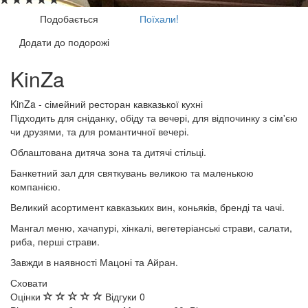
Image may be subject to copyright
Terms
Report a problem
Подобається
Поїхали!
Додати до подорожі
KinZa
KinZa - сімейний ресторан кавказької кухні
Підходить для сніданку, обіду та вечері, для відпочинку з сім'єю
чи друзями, та для романтичної вечері.
Облаштована дитяча зона та дитячі стільці.
Банкетний зал для святкувань великою та маленькою
компанією.
Великий асортимент кавказьких вин, коньяків, бренді та чачі.
Мангал меню, хачапурі, хінкалі, вегетеріанські страви, салати,
риба, перші страви.
Завжди в наявності Мацоні та Айран.
Сховати
Оцінки
Відгуки
0