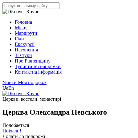
Головна
Місця
Маршрути
Гіди
Екскурсії
Натхнення
3D тури
Про Рівненщину
Туристичні напрямки
Контактна інформація
Увійти
Моя подорож
Ua
En
Церкви, костели, монастирі
Церква Олександра Невського
Подобається
Поїхали!
Додати до подорожі