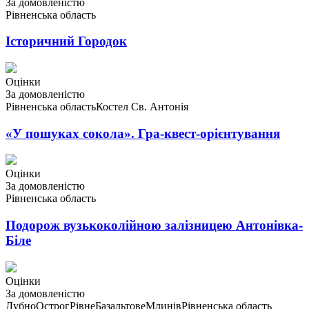
За домовленістю
Рівненська область
Історичний Городок
Оцінки
За домовленістю
Рівненська область
Костел Св. Антонія
«У пошуках сокола». Гра-квест-орієнтування
Оцінки
За домовленістю
Рівненська область
Подорож вузькоколійною залізницею Антонівка-
Біле
Оцінки
За домовленістю
Дубно
Острог
Рівне
Базальтове
Млинів
Рівненська область