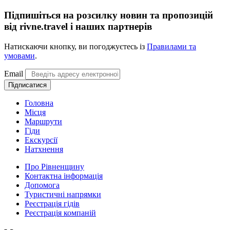
Підпишіться на розсилку новин та пропозицій
від rivne.travel і наших партнерів
Натискаючи кнопку, ви погоджуєтесь із
Правилами та
умовами
.
Email
Підписатися
Головна
Місця
Маршрути
Гіди
Екскурсії
Натхнення
Про Рівненщину
Контактна інформація
Допомога
Туристичні напрямки
Реєстрація гідів
Реєстрація компаній