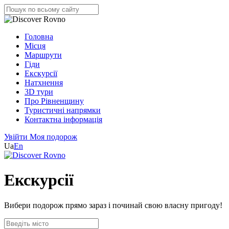
Головна
Місця
Маршрути
Гіди
Екскурсії
Натхнення
3D тури
Про Рівненщину
Туристичні напрямки
Контактна інформація
Увійти
Моя подорож
Ua
En
Екскурсії
Вибери подорож прямо зараз і починай свою власну пригоду!