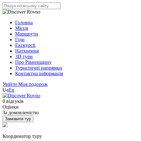
Головна
Місця
Маршрути
Гіди
Екскурсії
Натхнення
3D тури
Про Рівненщину
Туристичні напрямки
Контактна інформація
Увійти
Моя подорож
Ua
En
0 відгуків
Оцінки
За домовленістю
Замовити тур
Координатор туру