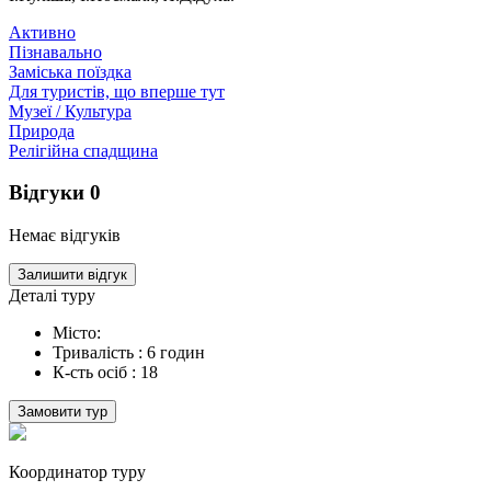
Активно
Пізнавально
Заміська поїздка
Для туристів, що вперше тут
Музеї / Культура
Природа
Релігійна спадщина
Відгуки
0
Немає відгуків
Залишити відгук
Деталі туру
Місто:
Тривалість :
6 годин
К-сть осіб :
18
Замовити тур
Координатор туру