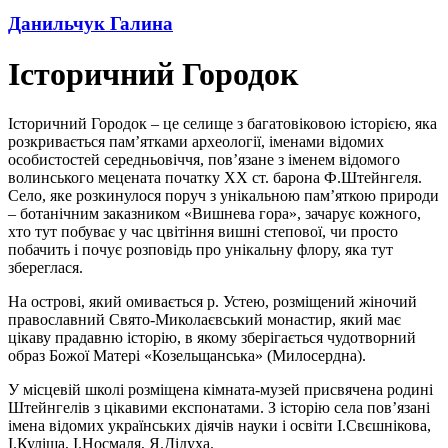
Данильчук Галина
Історичний Городок
Історичний Городок – це селище з багатовіковою історією, яка
розкривається пам’ятками археології, іменами відомих
особистостей середньовіччя, пов’язане з іменем відомого
волинського мецената початку ХХ ст. барона Ф.Штейнгеля.
Село, яке розкинулося поруч з унікальною пам’яткою природи
– ботанічним заказником «Вишнева гора», зачарує кожного,
хто тут побуває у час цвітіння вишні степової, чи просто
побачить і почує розповідь про унікальну флору, яка тут
збереглася.
На острові, який омивається р. Устею, розміщений жіночий
православний Свято-Миколаєвський монастир, який має
цікаву прадавню історію, в якому зберігається чудотворний
образ Божої Матері «Козельщанська» (Милосердна).
У місцевій школі розміщена кімната-музей присвячена родині
Штейнгелів з цікавими експонатами. З історію села пов’язані
імена відомих українських діячів науки і освіти І.Свєшнікова,
І.Куліша, І.Носмаля, Я.Дідуха.