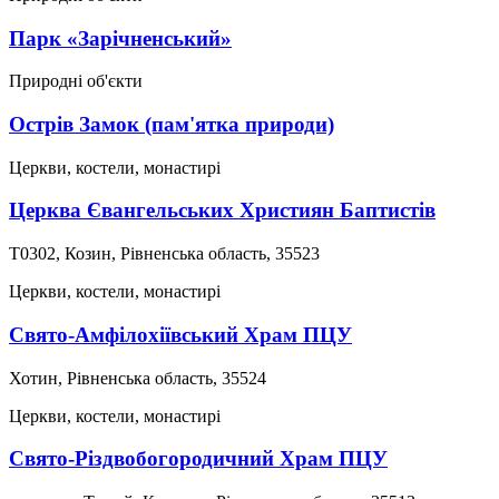
Парк «Зарічненський»
Природні об'єкти
Острів Замок (пам'ятка природи)
Церкви, костели, монастирі
Церква Євангельських Християн Баптистів
Т0302, Козин, Рівненська область, 35523
Церкви, костели, монастирі
Свято-Амфілохіївський Храм ПЦУ
Хотин, Рівненська область, 35524
Церкви, костели, монастирі
Свято-Різдвобогородичний Храм ПЦУ