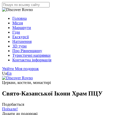
Головна
Місця
Маршрути
Гіди
Екскурсії
Натхнення
3D тури
Про Рівненщину
Туристичні напрямки
Контактна інформація
Увійти
Моя подорож
Ua
En
Церкви, костели, монастирі
Свято-Казанської Ікони Храм ПЦУ
Подобається
Поїхали!
Додати до подорожі