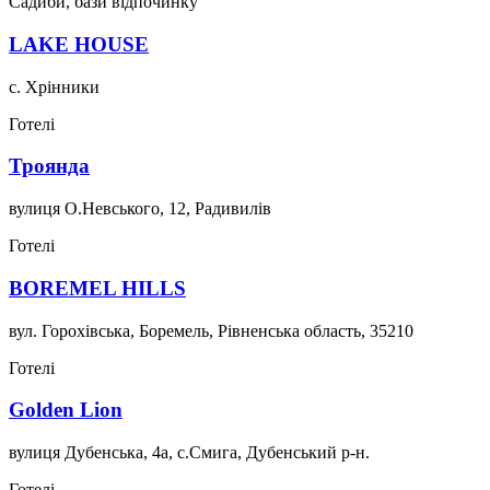
Садиби, бази відпочинку
LAKE HOUSE
с. Хрінники
Готелі
Троянда
вулиця О.Невського, 12, Радивилів
Готелі
BOREMEL HILLS
вул. Горохівська, Боремель, Рівненська область, 35210
Готелі
Golden Lion
вулиця Дубенська, 4а, с.Смига, Дубенський р-н.
Готелі