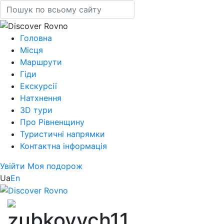
Головна
Місця
Маршрути
Гіди
Екскурсії
Натхнення
3D тури
Про Рівненщину
Туристичні напрямки
Контактна інформація
Увійти
Моя подорож
Ua
En
zubkovych11