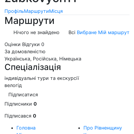
Профіль
Маршрути
Місця
Маршрути
Нічого не знайдено
Всі
Вибране
Мій маршрут
Оцінки
Відгуки
0
За домовленістю
Українська, Російська, Німецька
Спеціалізація
індивідуальні тури та екскурсії
велогід
Підписатися
Підписники
0
Підписався
0
Головна
Про Рівненщину