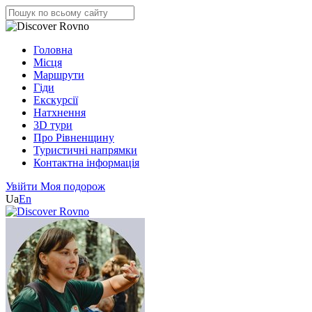
Головна
Місця
Маршрути
Гіди
Екскурсії
Натхнення
3D тури
Про Рівненщину
Туристичні напрямки
Контактна інформація
Увійти
Моя подорож
Ua
En