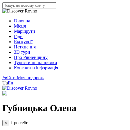
Головна
Місця
Маршрути
Гіди
Екскурсії
Натхнення
3D тури
Про Рівненщину
Туристичні напрямки
Контактна інформація
Увійти
Моя подорож
Ua
En
Губницька Олена
Про себе
×