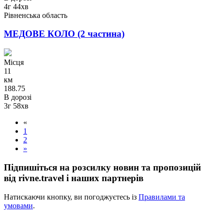
4г 44хв
Рівненська область
МЕДОВЕ КОЛО (2 частина)
Місця
11
км
188.75
В дорозі
3г 58хв
«
1
2
»
Підпишіться на розсилку новин та пропозицій
від rivne.travel і наших партнерів
Натискаючи кнопку, ви погоджуєтесь із
Правилами та
умовами
.