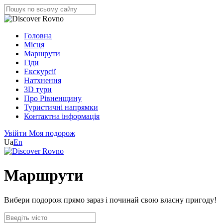
Головна
Місця
Маршрути
Гіди
Екскурсії
Натхнення
3D тури
Про Рівненщину
Туристичні напрямки
Контактна інформація
Увійти
Моя подорож
Ua
En
Маршрути
Вибери подорож прямо зараз і починай свою власну пригоду!