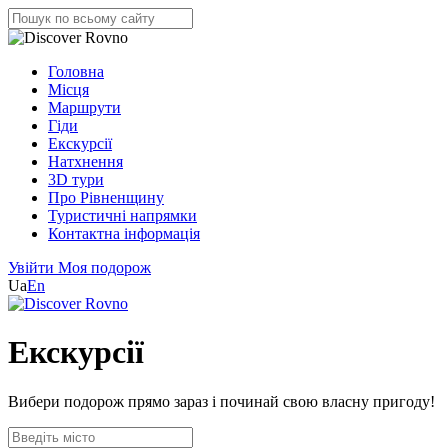
Головна
Місця
Маршрути
Гіди
Екскурсії
Натхнення
3D тури
Про Рівненщину
Туристичні напрямки
Контактна інформація
Увійти
Моя подорож
Ua
En
Екскурсії
Вибери подорож прямо зараз і починай свою власну пригоду!