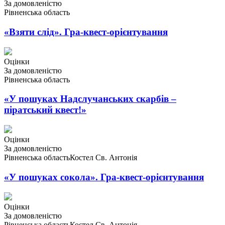
За домовленістю
Рівненська область
«Взяти слід». Гра-квест-орієнтування
Оцінки
За домовленістю
Рівненська область
«У пошуках Надслучанських скарбів –
піратський квест!»
Оцінки
За домовленістю
Рівненська область
Костел Св. Антонія
«У пошуках сокола». Гра-квест-орієнтування
Оцінки
За домовленістю
Рівненська область
Костел Св. Антонія