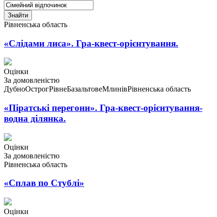
Знайти
Рівненська область
«Слідами лиса». Гра-квест-орієнтування.
Оцінки
За домовленістю
Дубно
Острог
Рівне
Базальтове
Млинів
Рівненська область
«Піратські перегони». Гра-квест-орієнтування-
водна ділянка.
Оцінки
За домовленістю
Рівненська область
«Сплав по Стублі»
Оцінки