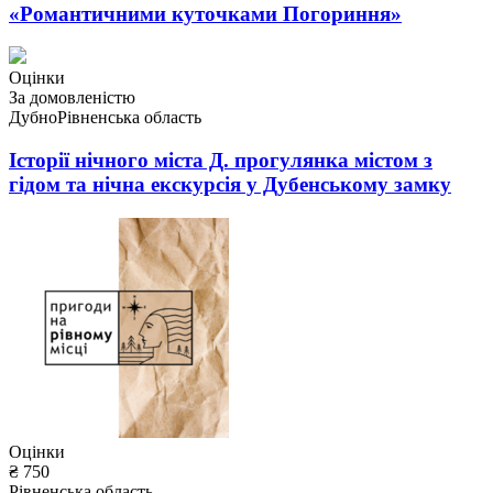
«Романтичними куточками Погориння»
Оцінки
За домовленістю
Дубно
Рівненська область
Історії нічного міста Д. прогулянка містом з
гідом та нічна екскурсія у Дубенському замку
Оцінки
₴ 750
Рівненська область