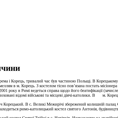
еччини
рема і Корець, тривалий час був частиною Польщі. В Корецькому
емеллям в м. Корець. З костелом тісно пов’язана постать місіоне
2001 року в Римі ведеться справа щодо його беатифікації (зачисле
оховані відомі військові та місцеві діячі-католики. В м. Корець
ч Корецький. В с. Великі Межирічі збережений колишній палац 
знаходиться римо-католицький костел святого Антонія, будівницт
кий костел Святої Трійці в с. Невірків. Незважаючи на аварійний