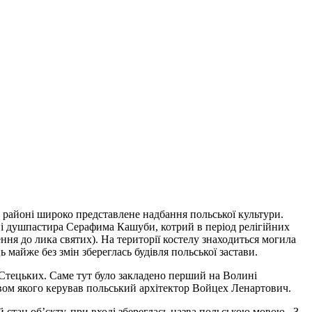
 районі широко представлене надбання польської культури.
ра і душпастира Серафима Кашуби, котрий в період релігійних
ння до лика святих). На території костелу знаходиться могила
 майже без змін збереглась будівля польської застави.
Стецьких. Саме тут було закладено перший на Волині
вом якого керував польський архітектор Войцех Ленартович.
 стан об’єкту, при вході збереглась назва польською мовою ,,З