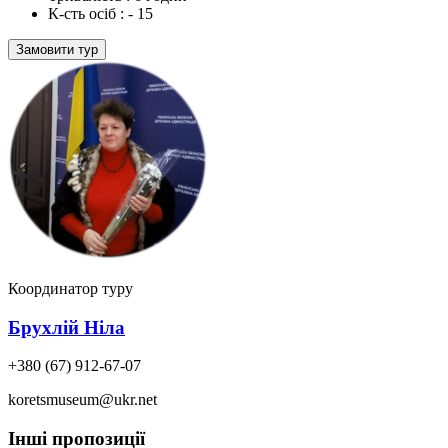
К-сть осіб :
- 15
Замовити тур
Координатор туру
Брухлій Ніла
+380 (67) 912-67-07
koretsmuseum@ukr.net
Інші пропозиції