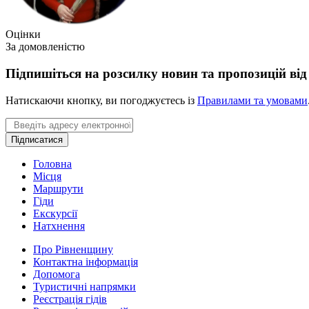
Оцінки
За домовленістю
Підпишіться на розсилку новин та пропозицій від r
Натискаючи кнопку, ви погоджуєтесь із
Правилами та умовами
Email
Підписатися
Головна
Місця
Маршрути
Гіди
Екскурсії
Натхнення
Про Рівненщину
Контактна інформація
Допомога
Туристичні напрямки
Реєстрація гідів