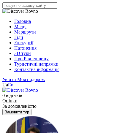
Головна
Місця
Маршрути
Гіди
Екскурсії
Натхнення
3D тури
Про Рівненщину
Туристичні напрямки
Контактна інформація
Увійти
Моя подорож
Ua
En
0 відгуків
Оцінки
За домовленістю
Замовити тур