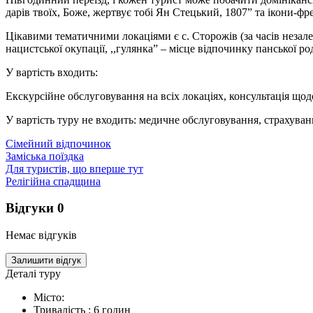
дарів твоїх, Боже, жертвує тобі Ян Стецький, 1807” та ікони-фр
Цікавими тематичними локаціями є с. Сторожів (за часів незале
нацистської окупації, ,,гулянка” – місце відпочинку панської р
У вартість входить:
Екскурсійне обслуговування на всіх локаціях, консультація що
У вартість туру не входить: медичне обслуговування, страхуван
Сімейний відпочинок
Заміська поїздка
Для туристів, що вперше тут
Релігійна спадщина
Відгуки
0
Немає відгуків
Залишити відгук
Деталі туру
Місто:
Тривалість :
6 годин