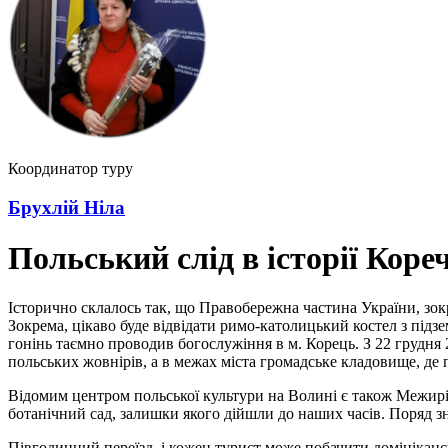
Координатор туру
Брухлій Ніла
Польський слід в історії Кор
Історично склалось так, що Правобережна частина України, зок
Зокрема, цікаво буде відвідати римо-католицький костел з підз
гонінь таємно проводив богослужіння в м. Корець. З 22 грудня 
польських жовнірів, а в межах міста громадське кладовище, де п
Відомим центром польської культури на Волині є також Межирі
ботанічний сад, залишки якого дійшли до наших часів. Поряд 
Півгодинний переїзд, і кожен турист може побачити домінікансь