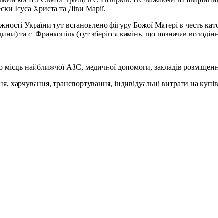
ески Ісуса Христа та Діви Марії.
жності України тут встановлено фігуру Божої Матері в честь като
одини) та с. Франкопіль (тут зберігся камінь, що позначав володі
до місць найближчої АЗС, медичної допомоги, закладів розміщенн
ня, харчування, транспортування, індивідуальні витрати на купі