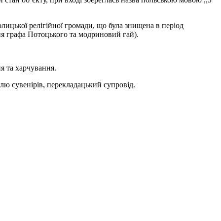
лицької релігійної громади, що була знищена в період
ння графа Потоцького та модриновий гай).
я та харчування.
влю сувенірів, перекладацький супровід.