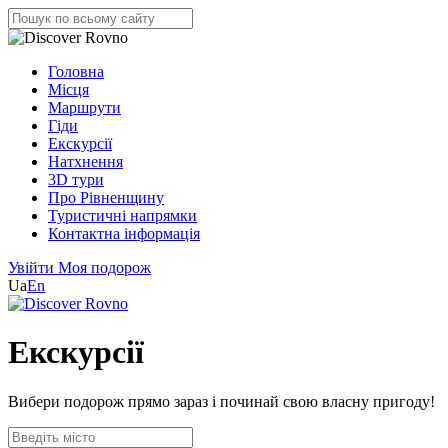
Головна
Місця
Маршрути
Гіди
Екскурсії
Натхнення
3D тури
Про Рівненщину
Туристичні напрямки
Контактна інформація
Увійти
Моя подорож
Ua
En
Екскурсії
Вибери подорож прямо зараз і починай свою власну пригоду!