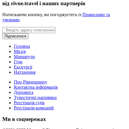
від rivne.travel і наших партнерів
Натискаючи кнопку, ви погоджуєтесь із
Правилами та
умовами
.
Email
Підписатися
Головна
Місця
Маршрути
Гіди
Екскурсії
Натхнення
Про Рівненщину
Контактна інформація
Допомога
Туристичні напрямки
Реєстрація гідів
Реєстрація компаній
Ми в соцмережах