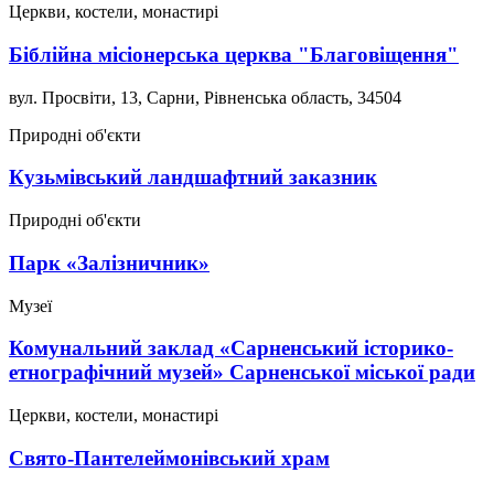
Церкви, костели, монастирі
Біблійна місіонерська церква "Благовіщення"
вул. Просвіти, 13, Сарни, Рівненська область, 34504
Природні об'єкти
Кузьмівський ландшафтний заказник
Природні об'єкти
Парк «Залізничник»
Музеї
Комунальний заклад «Сарненський історико-
етнографічний музей» Сарненської міської ради
Церкви, костели, монастирі
Свято-Пантелеймонівський храм