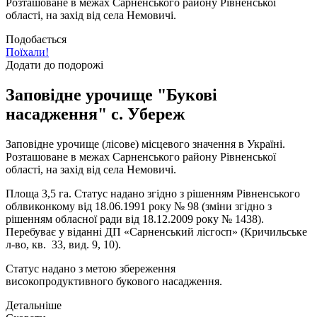
Розташоване в межах Сарненського району Рівненської
області, на захід від села Немовичі.
Подобається
Поїхали!
Додати до подорожі
Заповідне урочище "Букові
насадження" с. Убереж
Заповідне урочище (лісове) місцевого значення в Україні.
Розташоване в межах Сарненського району Рівненської
області, на захід від села Немовичі.
Площа 3,5 га. Статус надано згідно з рішенням Рівненського
облвиконкому від 18.06.1991 року № 98 (зміни згідно з
рішенням обласної ради від 18.12.2009 року № 1438).
Перебуває у віданні ДП «Сарненський лісгосп» (Кричильське
л-во, кв. 33, вид. 9, 10).
Статус надано з метою збереження
високопродуктивного букового насадження.
Детальніше