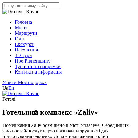
Головна
Місця
Маршрути
Гіди
Екскурсії
Натхнення
3D тури
Про Рівненщину
Туристичні напрямки
Контактна інформація
Увійти
Моя подорож
Ua
En
Готелі
Готельний комплекс «Zaliv»
Помешкання Zaliv розміщено в місті Strasheve. Серед інших
зручностей/послуг варто відзначити зручності для
приготування барбекю. До розпорядження гостей