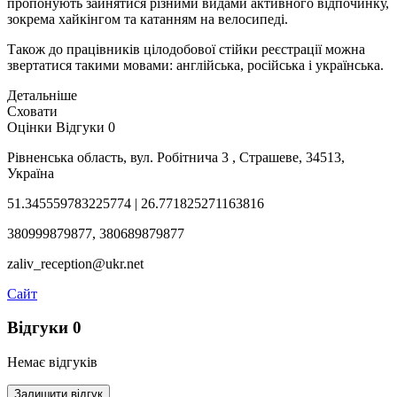
пропонують зайнятися різними видами активного відпочинку,
зокрема хайкінгом та катанням на велосипеді.
Також до працівників цілодобової стійки реєстрації можна
звертатися такими мовами: англійська, російська і українська.
Детальніше
Сховати
Оцінки
Відгуки
0
Рівненська область, вул. Робітнича 3 , Страшеве, 34513,
Україна
51.345559783225774 | 26.771825271163816
380999879877, 380689879877
zaliv_reception@ukr.net
Сайт
Відгуки
0
Немає відгуків
Залишити відгук