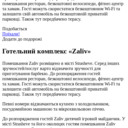
помешкання ресторан, безкоштовні велосипеди, фітнес-центр
та хамам. Гості можуть скористатися безкоштовним Wi-Fi та
залишити свій автомобіль на безкоштовній приватній
парковці. Також тут передбачено терасу.
Подобається
Поїхали!
Додати до подорожі
Готельний комплекс «Zaliv»
Помешкання Zaliv розміщено в місті Strasheve. Серед інших
зручностей/послуг варто відзначити зручності для
приготування барбекю. До розпорядження гостей
помешкання ресторан, безкоштовні велосипеди, фітнес-центр
та хамам. Гості можуть скористатися безкоштовним Wi-Fi та
залишити свій автомобіль на безкоштовній приватній
парковці. Також тут передбачено терасу.
Певні номери відзначаються кухнею з холодильником,
посудомийною машиною та мікрохвильовою піччю.
До розпорядження гостей Zaliv дитячий ігровий майданчик. У
місті Strasheve та його околицях гостям помешкання Zaliv