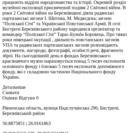
працюють відділи народознавства та історії. Окремий розділ
музейної експозиції присвячений подіям 2 Світової війни. В
роки 2 Світової війни на Березнівщині діяли радянські
партизанські загони І. Шитова, М. Медвєдєва; загони
“Поліської Січі” та Української Повстанської Армії. В селі
Бистричі Березнівського району народився організатор та
командир “Поліської Січі” Тарас-Бульба Боровець. Про тяжкі
роки німецької окупації , діяльність повстанських загонів
УПА та радянських партизанських загонів розповідають
документи, нагороди, фотографії, особисті речі, фрагменти
зброї. На сьогоднішній день в фондах Березнівського
краєзнавчого музею нараховується понад 5 тисяч експонатів
основного фонду і близько 5 тисяч експонатів допоміжного
фонду, які є складовою частиною Національного фонду
України.
Детальніше
Сховати
Оцінки
Відгуки
0
Рівненська область, вулиця Надслучанська 296, Бистричі,
Березнівський район
50.8875851 | 26.9161863