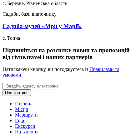
с. Березне, Рівненська область
Садиби, бази відпочинку
Садиба-музей «Мрії у Марії»
с. Топча
Підпишіться на розсилку новин та пропозицій
від rivne.travel і наших партнерів
Натискаючи кнопку, ви погоджуєтесь із
Правилами та
умовами
.
Email
Підписатися
Головна
Місця
Маршрути
Гіди
Екскурсії
Натхнення