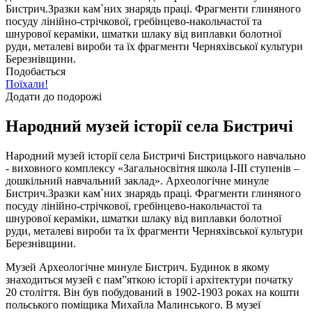
Бистрич.Зразки кам`них знарядь праці. Фрагменти глиняного
посуду лінійно-стрічкової, гребінцево-накольчастої та
шнурової кераміки, шматки шлаку від виплавки болотної
руди, металеві вироби та їх фрагменти Черняхівської культури
Березнівщини.
Подобається
Поїхали!
Додати до подорожі
Народний музей історії села Бистричі
Народний музей історії села Бистричі Бистрицького навчально
- виховного комплексу «Загальносвітня школа І-ІІІ ступенів –
дошкільний навчальний заклад». Археологічне минуле
Бистрич.Зразки кам`них знарядь праці. Фрагменти глиняного
посуду лінійно-стрічкової, гребінцево-накольчастої та
шнурової кераміки, шматки шлаку від виплавки болотної
руди, металеві вироби та їх фрагменти Черняхівської культури
Березнівщини.
Музей Археологічне минуле Бистрич. Будинок в якому
знаходиться музей є пам”яткою історії і архітектури початку
20 століття. Він був побудований в 1902-1903 роках на кошти
польського поміщика Михайла Малинського. В музеї