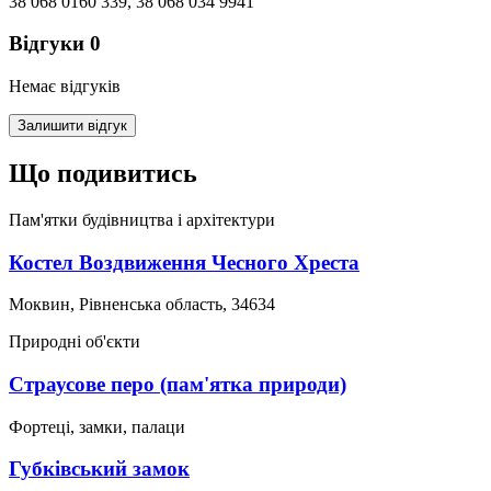
38 068 0160 339, 38 068 034 9941
Відгуки
0
Немає відгуків
Залишити відгук
Що подивитись
Пам'ятки будівництва і архітектури
Костел Воздвиження Чесного Хреста
Моквин, Рівненська область, 34634
Природні об'єкти
Страусове перо (пам'ятка природи)
Фортеці, замки, палаци
Губківський замок