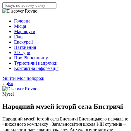
Головна
Місця
Маршрути
Гіди
Екскурсії
Натхнення
3D тури
Про Рівненщину
Туристичні напрямки
Контактна інформація
Увійти
Моя подорож
Ua
En
Музеї
Народний музей історії села Бистричі
Народний музей історії села Бистричі Бистрицького навчально
- виховного комплексу «Загальносвітня школа І-ІІІ ступенів –
дошкільний навчальний заклад». Археологічне минуле