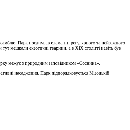
нсамблю. Парк поєднував елементи регулярного та пейзажного
ди тут мешкали екзотичні тварини, а в XIX столітті навіть був
 парку межує з природним заповідником «Соснина».
оративні насадження. Парк підпорядковується Мізоцькій