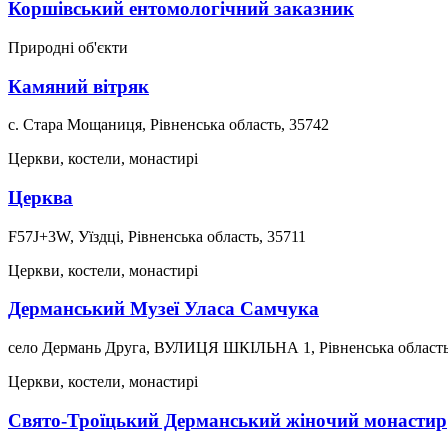
Коршівський ентомологічний заказник
Природні об'єкти
Камяний вітряк
с. Стара Мощаниця, Рівненська область, 35742
Церкви, костели, монастирі
Церква
F57J+3W, Уїздці, Рівненська область, 35711
Церкви, костели, монастирі
Дерманський Музеї Уласа Самчука
село Дермань Друга, ВУЛИЦЯ ШКІЛЬНА 1, Рівненська область
Церкви, костели, монастирі
Свято-Троїцький Дерманський жіночий монастир