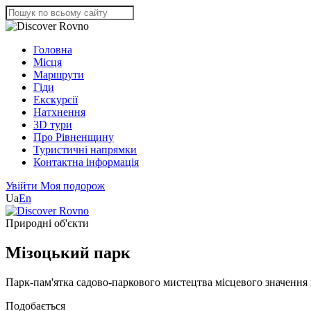
Головна
Місця
Маршрути
Гіди
Екскурсії
Натхнення
3D тури
Про Рівненщину
Туристичні напрямки
Контактна інформація
Увійти
Моя подорож
Ua
En
Природні об'єкти
Мізоцький парк
Парк-пам'ятка садово-паркового мистецтва місцевого значення в
Подобається