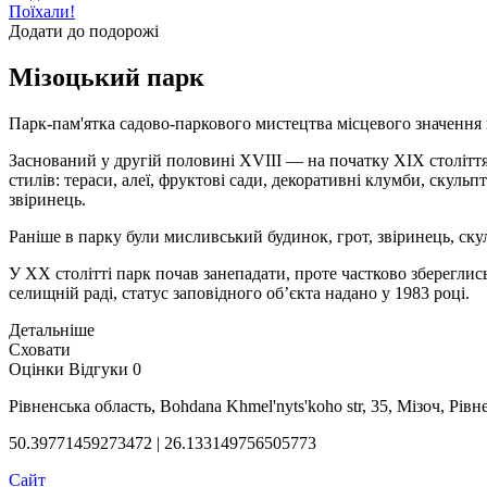
Поїхали!
Додати до подорожі
Мізоцький парк
Парк-пам'ятка садово-паркового мистецтва місцевого значення в
Заснований у другій половині XVIII — на початку XIX століт
стилів: тераси, алеї, фруктові сади, декоративні клумби, скульп
звіринець.
Раніше в парку були мисливський будинок, грот, звіринець, с
У XX столітті парк почав занепадати, проте частково збереглис
селищній раді, статус заповідного об’єкта надано у 1983 році.
Детальніше
Сховати
Оцінки
Відгуки
0
Рівненська область, Bohdana Khmel'nyts'koho str, 35, Мізоч, Рівн
50.39771459273472 | 26.133149756505773
Сайт