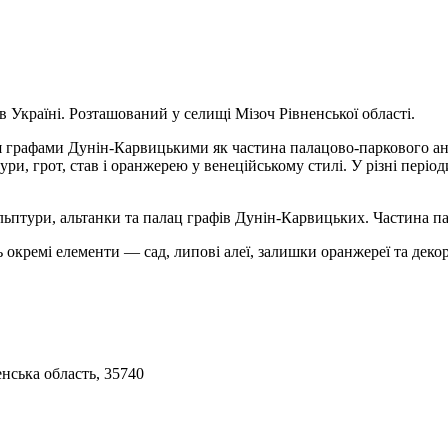
 Україні. Розташований у селищі Мізоч Рівненської області.
тя графами Дунін-Карвицькими як частина палацово-паркового а
тури, грот, став і оранжерею у венеційському стилі. У різні періо
кульптури, альтанки та палац графів Дунін-Карвицьких. Частина
ь окремі елементи — сад, липові алеї, залишки оранжереї та дек
енська область, 35740