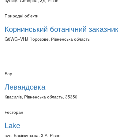
вулиця Соборна, 3Д, Рівне
Природні об'єкти
Корнинський ботанічний заказник
G8WG+VHJ Порозове, Рівненська область
Бар
Левандовка
Квасилів, Рівненська область, 35350
Ресторан
Lake
вул. Басівкутська, 3 А, Рівне