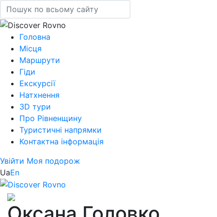
Головна
Місця
Маршрути
Гіди
Екскурсії
Натхнення
3D тури
Про Рівненщину
Туристичні напрямки
Контактна інформація
Увійти
Моя подорож
Ua
En
Оксана Головко