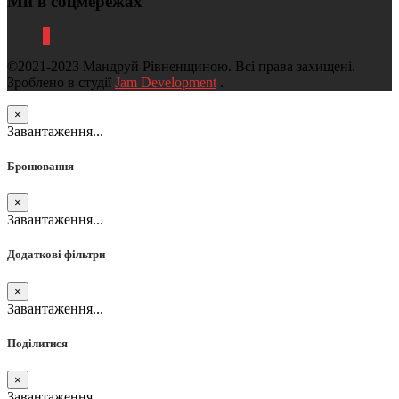
Ми в соцмережах
©2021-2023 Мандруй Рівненщиною. Всі права захищені.
Зроблено в студії
Jam Development
.
×
Завантаження...
Бронювання
×
Завантаження...
Додаткові фільтри
×
Завантаження...
Поділитися
×
Завантаження...