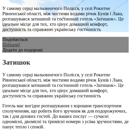
У самому серці мальовничого Полісся, у селі Рокитне
Рівненської області, між чистими водами річок Бунів і Льва,
розташувався затишний та гостинний готель «Затишок». Це
ідеальне місце для тих, хто цінує домашній комфорт,
доступність та справжню українську гостинність
Подобається
Поїхали!
Додати до подорожі
Затишок
У самому серці мальовничого Полісся, у селі Рокитне
Рівненської області, між чистими водами річок Бунів і Льва,
розташувався затишний та гостинний готель «Затишок». Це
ідеальне місце для тих, хто цінує домашній комфорт,
доступність та справжню українську гостинність
Готель має вигідне розташування з хорошим транспортним
сполученням, що робить його зручним як для подорожуючих,
так і для ділових гостей. До ваших послуг — сучасні
одномісні, двомісні та тримісні номери з усіма зручностями, де
панує тепло і спокій.