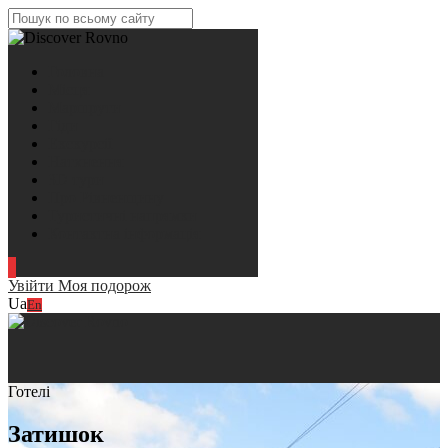
Головна
Місця
Маршрути
Гіди
Екскурсії
Натхнення
3D тури
Про Рівненщину
Туристичні напрямки
Контактна інформація
Увійти
Моя подорож
Ua
En
Готелі
Затишок