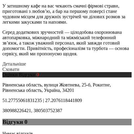
У затишному кафе на вас чекають смачні фірмові страви,
приготовані з любов’ю, а бар на першому поверсі стане
чудовим місцем для дружніх зустрічей чи ділових розмов за
легкими закусками та напоями.
Серед додаткових зручностей — цілодобова охоронювана
автопарковка, міжнародний та міжміський телефонний
зв’язок, а також уважний персонал, який завжди готовий
допомогти. Привітність, професіоналізм та турбота — основа
сервісу, який ми пропонуємо щодня.
Детальніше
Сховати
Оцінки
Відгуки
0
Рівненська область, вулиця Жовтнева, 25-б, Рокитне,
Рівненська область, Україна, 34201
51.27755061831235 | 27.2076118441809
380988226421, 380503752387
Відгуки
0
Немає відгуків