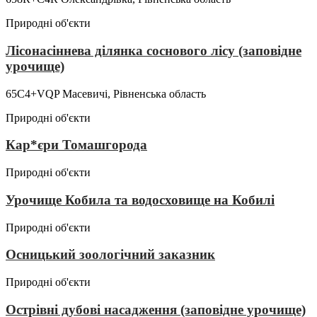
Природні об'єкти
Лісонасіннева ділянка соснового лісу (заповідне
урочище)
65C4+VQP Масевичі, Рівненська область
Природні об'єкти
Кар*єри Томашгорода
Природні об'єкти
Урочище Кобила та водосховище на Кобилі
Природні об'єкти
Осницький зоологічний заказник
Природні об'єкти
Острівні дубові насадження (заповідне урочище)