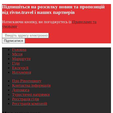
Підпишіться на розсилку новин та пропозицій
від rivne.travel і наших партнерів
Натискаючи кнопку, ви погоджуєтесь із
Правилами та
умовами
.
Email
Підписатися
Головна
Місця
Маршрути
Гіди
Екскурсії
Натхнення
Про Рівненщину
Контактна інформація
Допомога
Туристичні напрямки
Реєстрація гідів
Реєстрація компаній