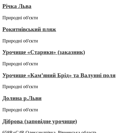
Річка Льва
Природні об'єкти
Рокитнівський пляж
Природні об'єкти
Урочище «Старики» (заказник)
Природні об'єкти
Урочище «Кам’яний Брід» та Валунні поля
Природні об'єкти
Долина р.Льви
Природні об'єкти
Діброва (заповідне урочище)
658R+C4R Олександрівка, Рівненська область