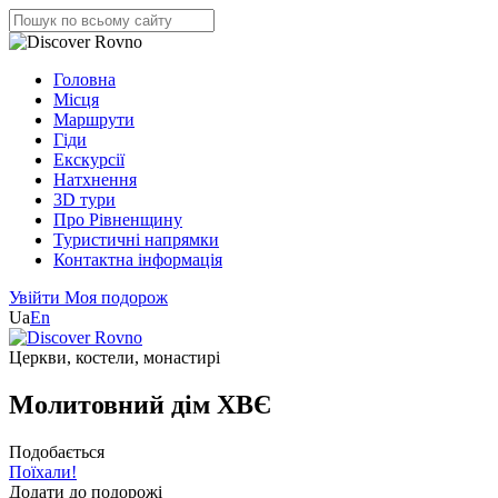
Головна
Місця
Маршрути
Гіди
Екскурсії
Натхнення
3D тури
Про Рівненщину
Туристичні напрямки
Контактна інформація
Увійти
Моя подорож
Ua
En
Церкви, костели, монастирі
Молитовний дім ХВЄ
Подобається
Поїхали!
Додати до подорожі