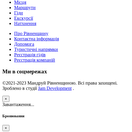
Місця
Маршрути
Гіди
Екскурсії
Натхнення
Про Рівненщину
Контактна інформація
Допомога
Туристичні напрямки
Реєстрація гідів
Реєстрація компаній
Ми в соцмережах
©2021-2023 Мандруй Рівненщиною. Всі права захищені.
Зроблено в студії
Jam Development
.
×
Завантаження...
Бронювання
×