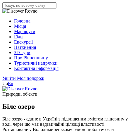
Головна
Місця
Маршрути
Гіди
Екскурсії
Натхнення
3D тури
Про Рівненщину
Туристичні напрямки
Контактна інформація
Увійти
Моя подорож
Ua
En
Природні об'єкти
Біле озеро
Біле озеро - єдине в Україні з підвищеним вмістом гліцерину у
воді, через що має надзвичайні цілющі властивості.
Розташоване у Володимирецькому районі поблизу села