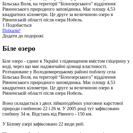
Більська Воля, на території “Білоозерського” відділення
Рівненського природного заповідника. Має площу 4,53
квадратних кілометри. Це друге за величиною озеро в
Рівненській області після озера Нобель.
1
Подобається
Поїхали!
Додати до подорожі
Біле озеро
Біле озеро - єдине в Україні з підвищеним вмістом гліцерину у
воді, через що має надзвичайні цілющі властивості.
Розташоване у Володимирецькому районі поблизу села
Більська Воля, на території “Білоозерського” відділення
Рівненського природного заповідника. Має площу 4,53
квадратних кілометри. Це друге за величиною озеро в
Рівненській області після озера Нобель.
Воно складається з двох лійкоподібних улоговин карстової
природи глибиною 22 і 26 м. У 2005 році тут зафіксовано
глибину 34 м. Відстань від Рівного - 150 км.
У Білому озері зафіксовано 22 види риб.