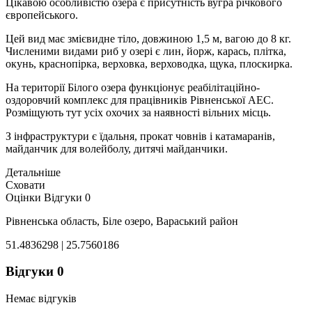
Цікавою особливістю озера є присутність вугра річкового
європейського.
Цей вид має змієвидне тіло, довжиною 1,5 м, вагою до 8 кг.
Численими видами риб у озері є лин, йорж, карась, плітка,
окунь, краснопірка, верховка, верховодка, щука, плоскирка.
На території Білого озера функціонує реабілітаційно-
оздоровчий комплекс для працівників Рівненської АЕС.
Розміщують тут усіх охочих за наявності вільних місць.
З інфраструктури є їдальня, прокат човнів і катамаранів,
майданчик для волейболу, дитячі майданчики.
Детальніше
Сховати
Оцінки
Відгуки
0
Рівненська область, Біле озеро, Вараський район
51.4836298 | 25.7560186
Відгуки
0
Немає відгуків