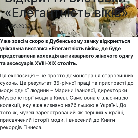
«Елегантність віків»
01.05.2025
187
Уже зовсім скоро в Дубенському замку відкриється
унікальна виставка «Елегантність віків», де буде
представлена колекція антикварного жіночого одягу
та аксесуарів XVIII–XIX століть.
Ця експозиція – не просто демонстрація старовинних
суконь. Це результат 35-річної праці та пристрасті до
моди однієї людини – Марини Іванової, директорки
Музею історії моди в Києві. Саме вона є власницею
колекції, яку вже визнано найбільшою в Україні. До
того ж, музей зареєстрований як перший у країні,
присвячений історії моди, і внесений до Книги
рекордів Гіннеса.