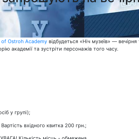
m of Ostroh Academy
відбудеться «Ніч музеїв» — вечірня 
орію академії та зустріти персонажів того часу.
сіб у групі);
 Вартість вхідного квитка 200 грн.;
 УВАГА! Кількість місць - обмежена.