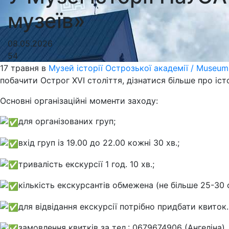
музеїв»
08.05.2026
54
17 травня в
Музей історії Острозької академії / Museu
побачити Острог XVI століття, дізнатися більше про іст
Основні організаційні моменти заходу:
для організованих груп;
вхід груп із 19.00 до 22.00 кожні 30 хв.;
тривалість екскурсії 1 год. 10 хв.;
кількість екскурсантів обмежена (не більше 25-30 о
для відвідання екскурсії потрібно придбати квиток.
замовлення квитків за тел.: 0679674906 (Ангеліна).