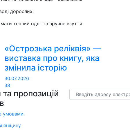
воді дорослих;
мати теплий одяг та зручне взуття.
«Острозька реліквія» —
виставка про книгу, яка
змінила історію
30.07.2026
38
 та пропозицій
Email
ів
а умовами
.
вненщину