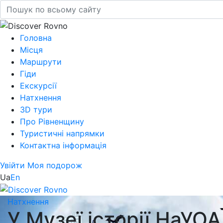
Головна
Місця
Маршрути
Гіди
Екскурсії
Натхнення
3D тури
Про Рівненщину
Туристичні напрямки
Контактна інформація
Увійти
Моя подорож
Ua
En
Натхнення
У Музеї історії НаУО