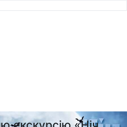
ню екскурсію «Ніч