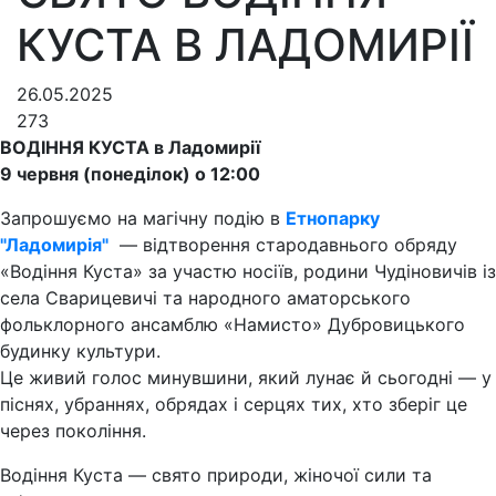
КУСТА В ЛАДОМИРІЇ
26.05.2025
273
ВОДІННЯ КУСТА в Ладомирії
9 червня (понеділок) о 12:00
Запрошуємо на магічну подію в
Етнопарку
"Ладомирія"
— відтворення стародавнього обряду
«Водіння Куста» за участю носіїв, родини Чудіновичів із
села Сварицевичі та народного аматорського
фольклорного ансамблю «Намисто» Дубровицького
будинку культури.
Це живий голос минувшини, який лунає й сьогодні — у
піснях, убраннях, обрядах і серцях тих, хто зберіг це
через покоління.
Водіння Куста — свято природи, жіночої сили та