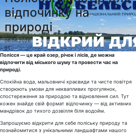
відпочинку на
природі
06.06.2026
61
Полісся — це край озер, річок і лісів, де можна
відпочити від міського шуму та провести час на
природі.
Спокійна вода, мальовничі краєвиди та чисте повітря
створюють умови для неквапливих прогулянок,
спостереження за природою та відновлення сил. Тут
кожен знайде свій формат відпочинку — від активних
мандрівок до тихого дозвілля біля водойм.
Запрошуємо відкрити для себе поліську природу та
познайомитися з унікальними ландшафтами нашого