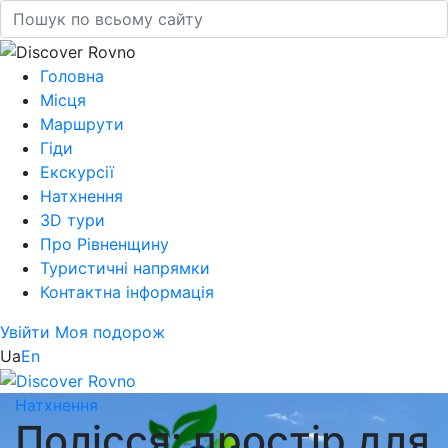
Головна
Місця
Маршрути
Гіди
Екскурсії
Натхнення
3D тури
Про Рівненщину
Туристичні напрямки
Контактна інформація
Увійти
Моя подорож
Ua
En
Натхнення
Полісся: простір для