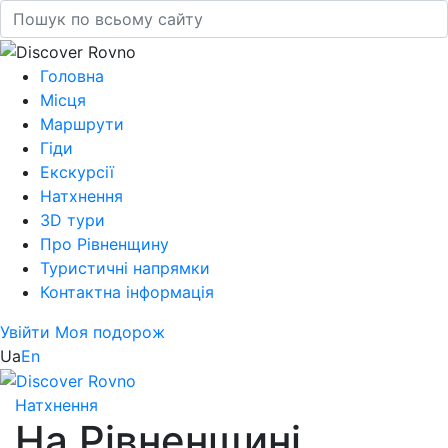
Головна
Місця
Маршрути
Гіди
Екскурсії
Натхнення
3D тури
Про Рівненщину
Туристичні напрямки
Контактна інформація
Увійти
Моя подорож
Ua
En
Натхнення
На Рівненщині