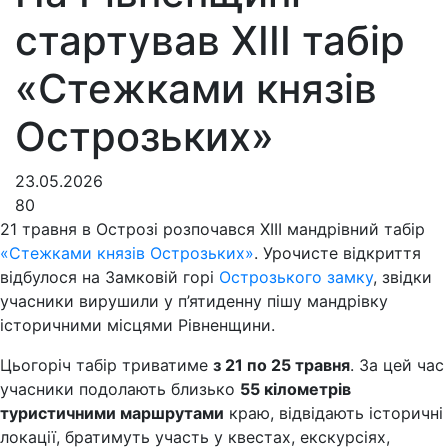
стартував XIII табір
«Стежками князів
Острозьких»
23.05.2026
80
21 травня в Острозі розпочався XIII мандрівний табір
«Стежками князів Острозьких»
. Урочисте відкриття
відбулося на Замковій горі
Острозького замку
, звідки
учасники вирушили у п’ятиденну пішу мандрівку
історичними місцями Рівненщини.
Цьогоріч табір триватиме
з 21 по 25 травня
. За цей час
учасники подолають близько
55 кілометрів
туристичними маршрутами
краю, відвідають історичні
локації, братимуть участь у квестах, екскурсіях,