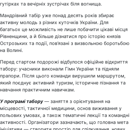
гутірках та вечірніх зустрічах біля вогнища.
Мандрівний табір уже понад десять років збирає
активну молодь з різних куточків України. Для
багатьох це можливість не лише побачити цікаві місця
Рівненщини, а й більше дізнатися про історію князів
Острозьких та події, пов’язані з визвольною боротьбою
на Волині.
Перед стартом подорожі відбулося офіційне відкриття
табору: учасники виконали Гімн України та підняли
прапори. Після цього команди вирушили маршрутом,
який поєднує активний туризм, історичне пізнання та
навчання практичним навичкам.
У програмі табору
— заняття з орієнтування на
місцевості, тактичної медицини, основ виживання у
польових умовах, а також тематичні лекції та командні
активності. Організатори зазначають, що головна мета
ініціативи — створити простір для спілкування, нових