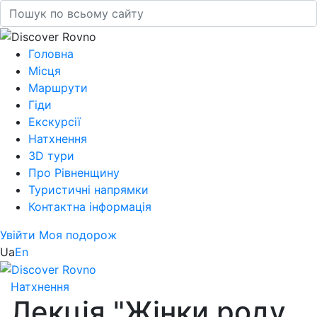
Головна
Місця
Маршрути
Гіди
Екскурсії
Натхнення
3D тури
Про Рівненщину
Туристичні напрямки
Контактна інформація
Увійти
Моя подорож
Ua
En
Натхнення
Лекція "Жінки роду