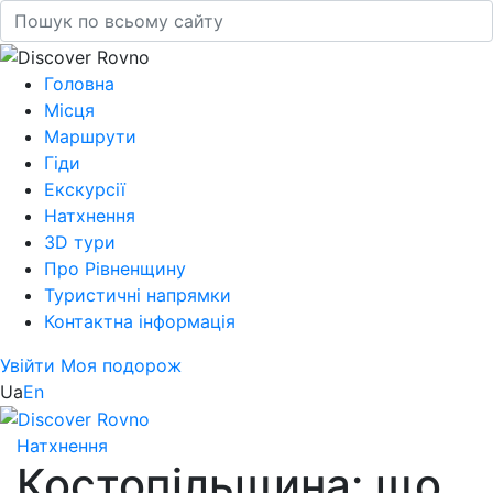
Головна
Місця
Маршрути
Гіди
Екскурсії
Натхнення
3D тури
Про Рівненщину
Туристичні напрямки
Контактна інформація
Увійти
Моя подорож
Ua
En
Натхнення
Костопільщина: що