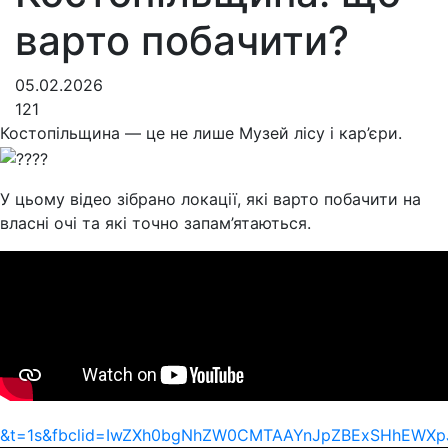
варто побачити?
05.02.2026
121
Костопільщина — це не лише Музей лісу і кар’єри.
У цьому відео зібрано локації, які варто побачити на
власні очі та які точно запам’ятаються.
&t=1s&fbclid=IwZXh0bgNhZW0CMTAAYnJpZBExSHhEWX