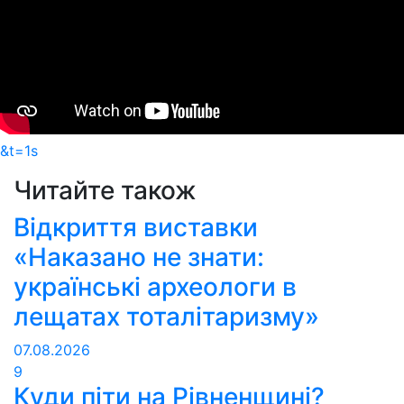
&t=1s
Читайте також
Відкриття виставки
«Наказано не знати:
українські археологи в
лещатах тоталітаризму»
07.08.2026
9
Куди піти на Рівненщині?