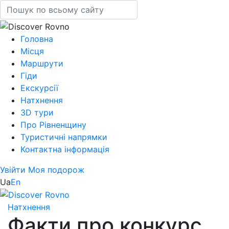
Головна
Місця
Маршрути
Гіди
Екскурсії
Натхнення
3D тури
Про Рівненщину
Туристичні напрямки
Контактна інформація
Увійти
Моя подорож
Ua
En
Натхнення
Факти про конкурс