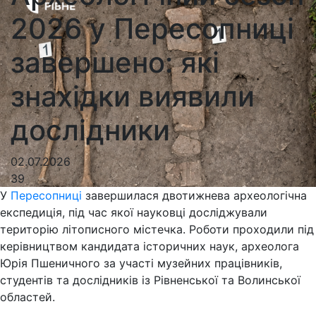
2026 у Пересопниці
завершено: які
знахідки виявили
дослідники
02.07.2026
39
У
Пересопниці
завершилася двотижнева археологічна
експедиція, під час якої науковці досліджували
територію літописного містечка. Роботи проходили під
керівництвом кандидата історичних наук, археолога
Юрія Пшеничного за участі музейних працівників,
студентів та дослідників із Рівненської та Волинської
областей.