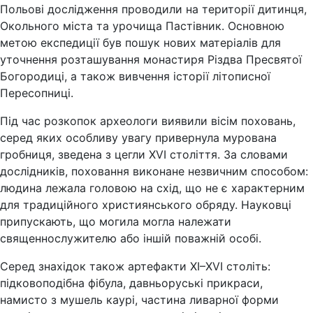
Польові дослідження проводили на території дитинця,
Окольного міста та урочища Пастівник. Основною
метою експедиції був пошук нових матеріалів для
уточнення розташування монастиря Різдва Пресвятої
Богородиці, а також вивчення історії літописної
Пересопниці.
Під час розкопок археологи виявили вісім поховань,
серед яких особливу увагу привернула мурована
гробниця, зведена з цегли XVI століття. За словами
дослідників, поховання виконане незвичним способом:
людина лежала головою на схід, що не є характерним
для традиційного християнського обряду. Науковці
припускають, що могила могла належати
священнослужителю або іншій поважній особі.
Серед знахідок також артефакти XI–XVI століть:
підковоподібна фібула, давньоруські прикраси,
намисто з мушель каурі, частина ливарної форми