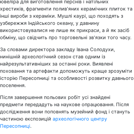
ювеліра для виготовлення перснів і натільних
хрестиків, фрагменти полив'яних керамічних плиток та
інші вироби з кераміки. Мушлі каурі, що походять з
узбережжя Індійського океану, у давнину
використовувалися не лише як прикраси, а й як засіб
обміну, що свідчить про торговельні зв'язки того часу.
За словами директора закладу Івана Солодухи,
нинішній археологічний сезон став одним із
найрезультативніших за останні роки. Виявлені
поховання та артефакти допоможуть краще зрозуміти
історію Пересопниці та особливості розвитку давнього
поселення.
Після завершення польових робіт усі знайдені
предмети передадуть на наукове опрацювання. Після
дослідження вони поповнять музейний фонд і стануть
частиною експозицій
археологічного центру
Пересопниці
.