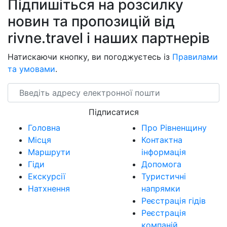
Підпишіться на розсилку
новин та пропозицій від
rivne.travel і наших партнерів
Натискаючи кнопку, ви погоджуєтесь із
Правилами
та умовами
.
Email
Підписатися
Головна
Про Рівненщину
Місця
Контактна
Маршрути
інформація
Гіди
Допомога
Екскурсії
Туристичні
Натхнення
напрямки
Реєстрація гідів
Реєстрація
компаній