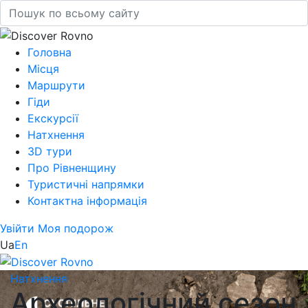
Головна
Місця
Маршрути
Гіди
Екскурсії
Натхнення
3D тури
Про Рівненщину
Туристичні напрямки
Контактна інформація
Увійти
Моя подорож
Ua
En
Натхнення
Археологічний сезон