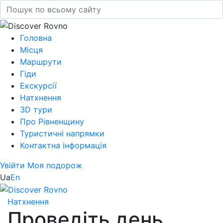
Головна
Місця
Маршрути
Гіди
Екскурсії
Натхнення
3D тури
Про Рівненщину
Туристичні напрямки
Контактна інформація
Увійти
Моя подорож
Ua
En
Натхнення
Проведіть день